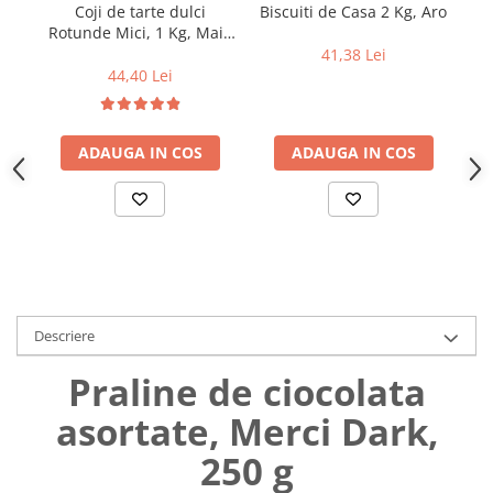
Coji de tarte dulci
Biscuiti de Casa 2 Kg, Aro
Uniforme medicale de unica
Cutii depozitare
Rotunde Mici, 1 Kg, Maia
folosinta
Food
41,38 Lei
Umerase pentru haine si suporturi
44,40 Lei
Organizatoare imbracaminte si
incaltaminte
Cosuri de gunoi
ADAUGA IN COS
ADAUGA IN COS
Carucioare pentru cumparaturi
Baterii, acumulatori si
incarcatoare
Descriere
Praline de ciocolata
asortate, Merci Dark,
250 g