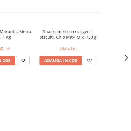
Maruntit, Metro
Snacks mixt cu covrigei si
Miez de Nuca
, 1 Kg
biscuiti, Chio Maxi Mix, 750 g
Che
40 Lei
43,04 Lei
78
N COS
ADAUGA IN COS
ADAUGA 