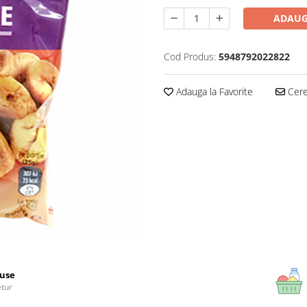
ADAUG
Cod Produs:
5948792022822
Adauga la Favorite
Cere 
use
etur