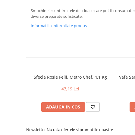
Uniforme medicale de unica
Cutii depozitare
Smochinele sunt fructele delicioase care pot fi consumate
folosinta
Umerase pentru haine si suporturi
diverse preparate sofisticate.
Organizatoare imbracaminte si
Informatii conformitate produs
incaltaminte
Cosuri de gunoi
Carucioare pentru cumparaturi
Baterii, acumulatori si
incarcatoare
Sfecla Rosie Felii, Metro Chef, 4.1 Kg
Vafa Sa
43,19 Lei
ADAUGA IN COS
Newsletter
Nu rata ofertele si promotiile noastre