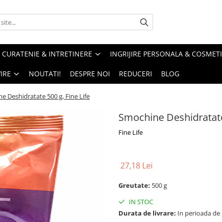
CURATENIE & INTRETINERE
INGRIJIRE PERSONALA & COSMET
IRE
NOUTATI!
DESPRE NOI
REDUCERI
BLOG
e Deshidratate 500 g, Fine Life
Smochine Deshidratate 
Fine Life
27,18 Lei
Greutate:
500 g
IN STOC
Durata de livrare:
In perioada de Pa