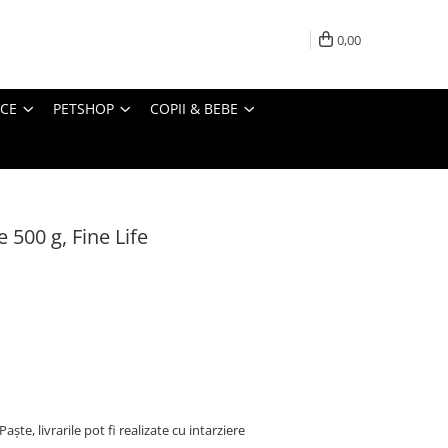
0,00
ICE
PETSHOP
COPII & BEBE
500 g, Fine Life
ște, livrarile pot fi realizate cu intarziere