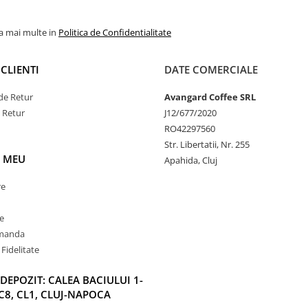
la mai multe in
Politica de Confidentialitate
CLIENTI
DATE COMERCIALE
de Retur
Avangard Coffee SRL
e Retur
J12/677/2020
RO42297560
Str. Libertatii, Nr. 255
 MEU
Apahida, Cluj
re
e
omanda
Fidelitate
DEPOZIT: CALEA BACIULUI 1-
C8, CL1, CLUJ-NAPOCA