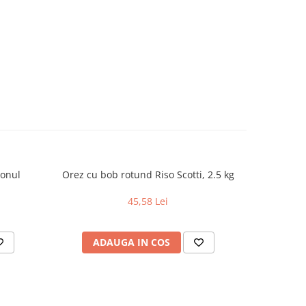
tonul
Orez cu bob rotund Riso Scotti, 2.5 kg
Pate
45,58 Lei
ADAUGA IN COS
AD