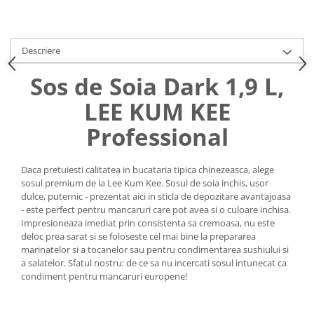
Uniforme medicale de unica
Cutii depozitare
folosinta
Umerase pentru haine si suporturi
Descriere
Organizatoare imbracaminte si
incaltaminte
Sos de Soia Dark 1,9 L,
Cosuri de gunoi
LEE KUM KEE
Carucioare pentru cumparaturi
Baterii, acumulatori si
Professional
incarcatoare
Daca pretuiesti calitatea in bucataria tipica chinezeasca, alege
sosul premium de la Lee Kum Kee. Sosul de soia inchis, usor
dulce, puternic - prezentat aici in sticla de depozitare avantajoasa
- este perfect pentru mancaruri care pot avea si o culoare inchisa.
Impresioneaza imediat prin consistenta sa cremoasa, nu este
deloc prea sarat si se foloseste cel mai bine la prepararea
marinatelor si a tocanelor sau pentru condimentarea sushiului si
a salatelor. Sfatul nostru: de ce sa nu incercati sosul intunecat ca
condiment pentru mancaruri europene!