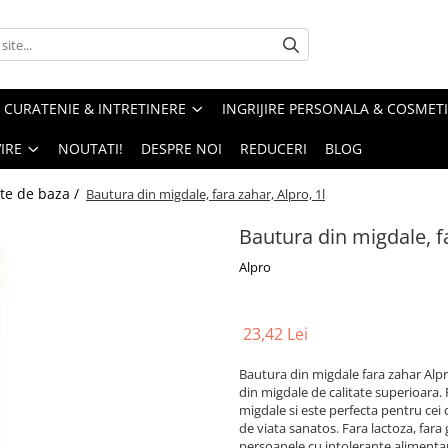
CURATENIE & INTRETINERE
INGRIJIRE PERSONALA & COSMET
IRE
NOUTATI!
DESPRE NOI
REDUCERI
BLOG
te de baza /
Bautura din migdale, fara zahar, Alpro, 1l
Bautura din migdale, fa
Alpro
23,42 Lei
Bautura din migdale fara zahar Alpro
din migdale de calitate superioara.
migdale si este perfecta pentru cei
de viata sanatos. Fara lactoza, fara 
persoanele cu intolerante alimentare