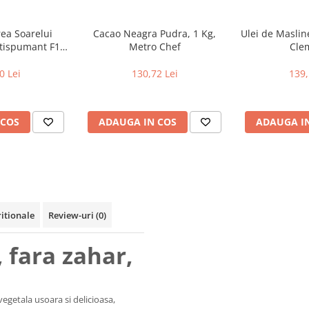
rea Soarelui
Cacao Neagra Pudra, 1 Kg,
Ulei de Masline
tispumant F1,
Metro Chef
Cle
 Procuisine
0 Lei
130,72 Lei
139,
 COS
ADAUGA IN COS
ADAUGA I
ritionale
Review-uri
(0)
 fara zahar,
egetala usoara si delicioasa,