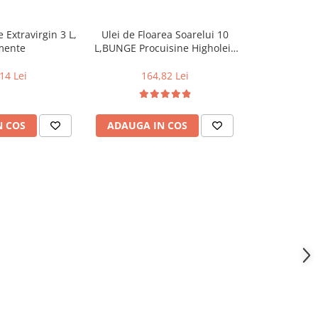
 Extravirgin 3 L,
Ulei de Floarea Soarelui 10
Fasole alba 
mente
L,BUNGE Procuisine Higholeic
F10
120
14 Lei
164,82 Lei
N COS
ADAUGA IN COS
ADAUGA 