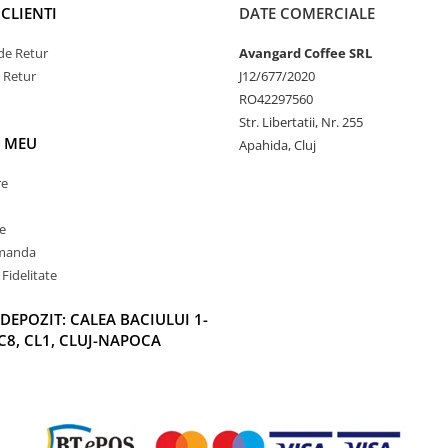
CLIENTI
DATE COMERCIALE
de Retur
Avangard Coffee SRL
e Retur
J12/677/2020
RO42297560
Str. Libertatii, Nr. 255
 MEU
Apahida, Cluj
re
e
omanda
Fidelitate
DEPOZIT: CALEA BACIULUI 1-
C8, CL1, CLUJ-NAPOCA