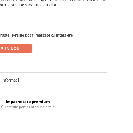
entru a sustine sanatatea oaselor.
ște, livrarile pot fi realizate cu intarziere
A IN COS
informatii
Impachetare premium
Cu atentie pentru produsele tale