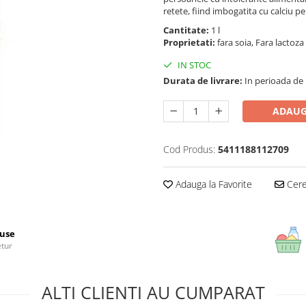
retete, fiind imbogatita cu calciu p
Cantitate:
1 l
Proprietati:
fara soia, Fara lactoza
IN STOC
Durata de livrare:
In perioada de Pa
ADAUG
Cod Produs:
5411188112709
Adauga la Favorite
Cere 
use
etur
ALTI CLIENTI AU CUMPARAT