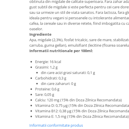
obtinuta din migdale de calitate superioara. Fara zahar ad
Uniforme medicale de unica
Cutii depozitare
gust subtil de migdale si este perfecta pentru cei care dor
folosinta
sau sa urmeze un stil de viata sanatos. Fara lactoza, fara glu
Umerase pentru haine si suporturi
ideala pentru vegani si persoanele cu intolerante alimentar
Organizatoare imbracaminte si
cafea, la cereale sau in diverse retete, fiind imbogatita cu 
incaltaminte
oaselor.
Ingrediente
Cosuri de gunoi
Apa, migdale (2,3%), fosfat tricalcic, sare de mare, stabiliz
Carucioare pentru cumparaturi
carruba, guma gellan), emulsifiant (lecitine (floarea soarelui
Baterii, acumulatori si
Informatii nutritionale per 100ml:
incarcatoare
Energie: 16 kcal
Grasimi: 1,2 g
din care acizi grasi saturati: 0,1 g
Carbohidrati: 0,3 g
din care zaharuri: 0 g
Proteine: 0,6 g
Sare: 0,05 g
Calciu: 120 mg (15% din Doza Zilnica Recomandata)
Vitamina D: 0,75 µg (15% din Doza Zilnica Recomandata
Vitamina B12: 0,38 µg (15% din Doza Zilnica Recomanda
Vitamina E: 1,5 mg (15% din Doza Zilnica Recomandata)
Informatii conformitate produs