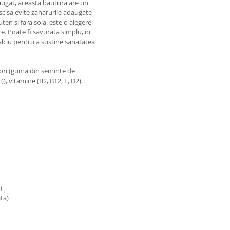
augat, aceasta bautura are un
esc sa evite zaharurile adaugate
ten si fara soia, este o alegere
e. Poate fi savurata simplu, in
calciu pentru a sustine sanatatea
atori (guma din seminte de
)), vitamine (B2, B12, E, D2).
)
ta)