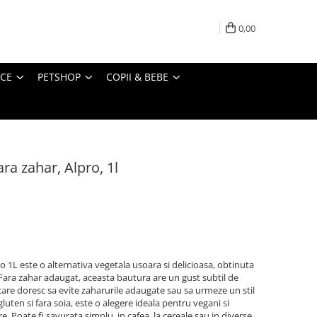
0,00
ICE
PETSHOP
COPII & BEBE
ra zahar, Alpro, 1l
 1L este o alternativa vegetala usoara si delicioasa, obtinuta
 Fara zahar adaugat, aceasta bautura are un gust subtil de
 care doresc sa evite zaharurile adaugate sau sa urmeze un stil
gluten si fara soia, este o alegere ideala pentru vegani si
. Poate fi savurata simplu, in cafea, la cereale sau in diverse