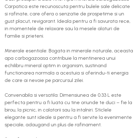
Carpatica este recunoscuta pentru bulele sale delicate
si rafinate, care ofera o senzatie de prospetime si un
gust placut, revigorant. Ideala pentru a fi savurata rece,
in momentele de relaxare sau la mesele alaturi de
familie si prieteni.
Minerale esentiale: Bogata in minerale naturale, aceasta
apa carbogazoasa contribuie la mentinerea unui
echilibru mineral optim in organism, sustinand
functionarea normala a acestuia si oferindu-ti energia
de care ai nevoie pe parcursul zilei.
Convenabila si versatila: Dimensiunea de 0.33 L este
perfecta pentru a fi luata cu tine oriunde te duci – fie la
birou, la picnic, in calatorii sau la intalniri. Sticlele
elegante sunt ideale si pentru a fi servite la evenimente
speciale, adaugand un plus de rafinament.