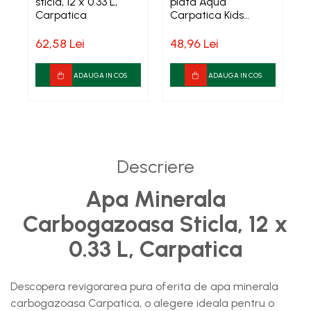
sticla, 12 x 0.33 L,
plata Aqua
Carpatica
Carpatica Kids
S
Baterii, acumulatori si
250ml
B
incarcatoare
62,58 Lei
48,96 Lei
5
ADAUGA IN COS
ADAUGA IN COS
Descriere
Apa Minerala
Carbogazoasa Sticla, 12 x
0.33 L, Carpatica
Descopera revigorarea pura oferita de apa minerala
carbogazoasa Carpatica, o alegere ideala pentru o