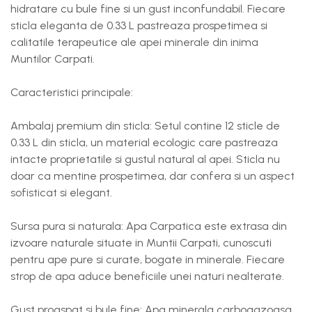
hidratare cu bule fine si un gust inconfundabil. Fiecare
sticla eleganta de 0.33 L pastreaza prospetimea si
calitatile terapeutice ale apei minerale din inima
Muntilor Carpati.
Caracteristici principale:
Ambalaj premium din sticla: Setul contine 12 sticle de
0.33 L din sticla, un material ecologic care pastreaza
intacte proprietatile si gustul natural al apei. Sticla nu
doar ca mentine prospetimea, dar confera si un aspect
sofisticat si elegant.
Sursa pura si naturala: Apa Carpatica este extrasa din
izvoare naturale situate in Muntii Carpati, cunoscuti
pentru ape pure si curate, bogate in minerale. Fiecare
strop de apa aduce beneficiile unei naturi nealterate.
Gust proaspat si bule fine: Apa minerala carbogazoasa