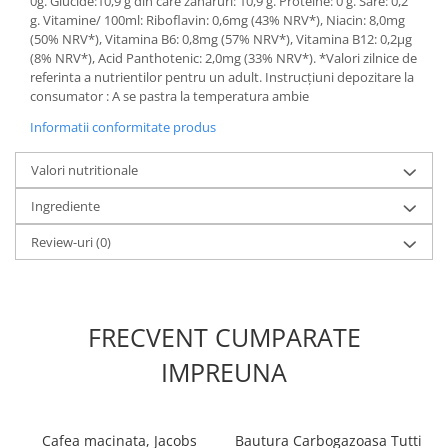
0g. Glucide:10,9 g din care zaharuri: 10,9 g. Proteine: 0 g. Sare: 0,2
g. Vitamine/ 100ml: Riboflavin: 0,6mg (43% NRV*), Niacin: 8,0mg
(50% NRV*), Vitamina B6: 0,8mg (57% NRV*), Vitamina B12: 0,2μg
(8% NRV*), Acid Panthotenic: 2,0mg (33% NRV*). *Valori zilnice de
referinta a nutrientilor pentru un adult. Instrucţiuni depozitare la
consumator : A se pastra la temperatura ambie
Informatii conformitate produs
Valori nutritionale
Ingrediente
Review-uri
(0)
FRECVENT CUMPARATE
IMPREUNA
Cafea macinata, Jacobs
Bautura Carbogazoasa Tutti