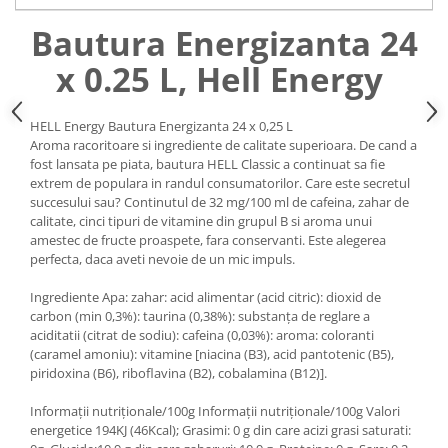
Uniforme medicale de unica
Cutii depozitare
Bautura Energizanta 24
folosinta
Umerase pentru haine si suporturi
x 0.25 L, Hell Energy
Organizatoare imbracaminte si
incaltaminte
Cosuri de gunoi
HELL Energy Bautura Energizanta 24 x 0,25 L
Aroma racoritoare si ingrediente de calitate superioara. De cand a
Carucioare pentru cumparaturi
fost lansata pe piata, bautura HELL Classic a continuat sa fie
Baterii, acumulatori si
extrem de populara in randul consumatorilor. Care este secretul
incarcatoare
succesului sau? Continutul de 32 mg/100 ml de cafeina, zahar de
calitate, cinci tipuri de vitamine din grupul B si aroma unui
amestec de fructe proaspete, fara conservanti. Este alegerea
perfecta, daca aveti nevoie de un mic impuls.
Ingrediente Apa: zahar: acid alimentar (acid citric): dioxid de
carbon (min 0,3%): taurina (0,38%): substanţa de reglare a
aciditatii (citrat de sodiu): cafeina (0,03%): aroma: coloranti
(caramel amoniu): vitamine [niacina (B3), acid pantotenic (B5),
piridoxina (B6), riboflavina (B2), cobalamina (B12)].
Informații nutriționale/100g Informații nutriționale/100g Valori
energetice 194KJ (46Kcal); Grasimi: 0 g din care acizi grasi saturati: