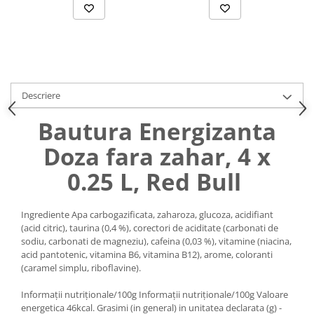
Uniforme medicale de unica
Cutii depozitare
folosinta
Umerase pentru haine si suporturi
Organizatoare imbracaminte si
incaltaminte
Cosuri de gunoi
Descriere
Carucioare pentru cumparaturi
Baterii, acumulatori si
Bautura Energizanta
incarcatoare
Doza fara zahar, 4 x
0.25 L, Red Bull
Ingrediente Apa carbogazificata, zaharoza, glucoza, acidifiant
(acid citric), taurina (0,4 %), corectori de aciditate (carbonati de
sodiu, carbonati de magneziu), cafeina (0,03 %), vitamine (niacina,
acid pantotenic, vitamina B6, vitamina B12), arome, coloranti
(caramel simplu, riboflavine).
Informații nutriționale/100g Informații nutriționale/100g Valoare
energetica 46kcal. Grasimi (in general) in unitatea declarata (g) -