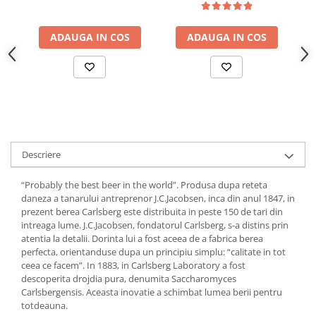
Uniforme medicale de unica
Cutii depozitare
folosinta
Umerase pentru haine si suporturi
ADAUGA IN COS
ADAUGA IN COS
Organizatoare imbracaminte si
incaltaminte
Cosuri de gunoi
Carucioare pentru cumparaturi
Baterii, acumulatori si
incarcatoare
Descriere
“Probably the best beer in the world”. Produsa dupa reteta
daneza a tanarului antreprenor J.C.Jacobsen, inca din anul 1847, in
prezent berea Carlsberg este distribuita in peste 150 de tari din
intreaga lume. J.C.Jacobsen, fondatorul Carlsberg, s-a distins prin
atentia la detalii. Dorinta lui a fost aceea de a fabrica berea
perfecta, orientanduse dupa un principiu simplu: “calitate in tot
ceea ce facem”. In 1883, in Carlsberg Laboratory a fost
descoperita drojdia pura, denumita Saccharomyces
Carlsbergensis. Aceasta inovatie a schimbat lumea berii pentru
totdeauna.