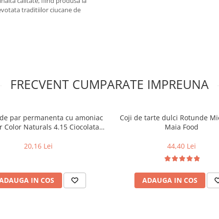
alta calitate, fiind produsa la
votata traditiilor ciucane de
FRECVENT CUMPARATE IMPREUNA
de par permanenta cu amoniac
Coji de tarte dulci Rotunde Mic
r Color Naturals 4.15 Ciocolata
Maia Food
Amaruie, 110 ml
20,16 Lei
44,40 Lei
ADAUGA IN COS
ADAUGA IN COS