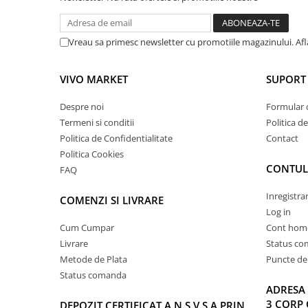
Vreau sa primesc newsletter cu promotiile magazinului. Af
VIVO MARKET
SUPORT 
Despre noi
Formular 
Termeni si conditii
Politica d
Politica de Confidentialitate
Contact
Politica Cookies
CONTUL
FAQ
Inregistra
COMENZI SI LIVRARE
Log in
Cum Cumpar
Cont hom
Livrare
Status c
Metode de Plata
Puncte de 
Status comanda
ADRESA 
3 CORP 
DEPOZIT CERTIFICAT A.N.S.V.S.A PRIN