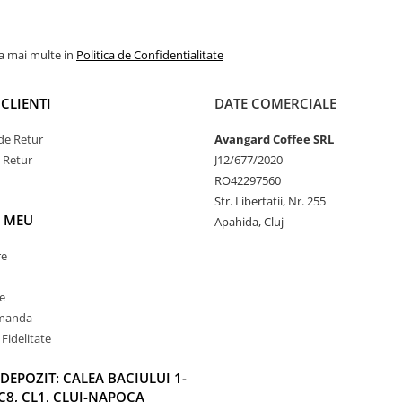
la mai multe in
Politica de Confidentialitate
CLIENTI
DATE COMERCIALE
de Retur
Avangard Coffee SRL
e Retur
J12/677/2020
RO42297560
Str. Libertatii, Nr. 255
 MEU
Apahida, Cluj
re
e
omanda
Fidelitate
DEPOZIT: CALEA BACIULUI 1-
C8, CL1, CLUJ-NAPOCA