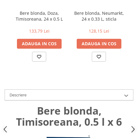
Uniforme medicale de unica
Cutii depozitare
folosinta
Bere blonda, Doza,
Bere blonda, Neumarkt,
Be
Umerase pentru haine si suporturi
Timisoreana, 24 x 0.5 L
24 x 0.33 L, sticla
Organizatoare imbracaminte si
incaltaminte
133,79 Lei
128,15 Lei
Cosuri de gunoi
ADAUGA IN COS
ADAUGA IN COS
Carucioare pentru cumparaturi
Baterii, acumulatori si
incarcatoare
Descriere
Bere blonda,
Timisoreana, 0.5 l x 6