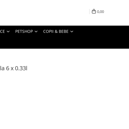
0,00
ICE
PETSHOP
COPII & BEBE
a 6 x 0.33l
i