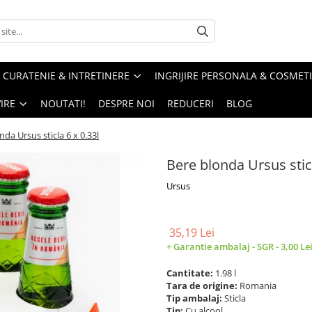
CURATENIE & INTRETINERE
INGRIJIRE PERSONALA & COSMET
IRE
NOUTATI!
DESPRE NOI
REDUCERI
BLOG
nda Ursus sticla 6 x 0.33l
Bere blonda Ursus sticl
Ursus
35,19 Lei
+ Garantie ambalaj - SGR - 3,00 Le
Cantitate:
1.98 l
Tara de origine:
Romania
Tip ambalaj:
Sticla
Tip:
Cu alcool