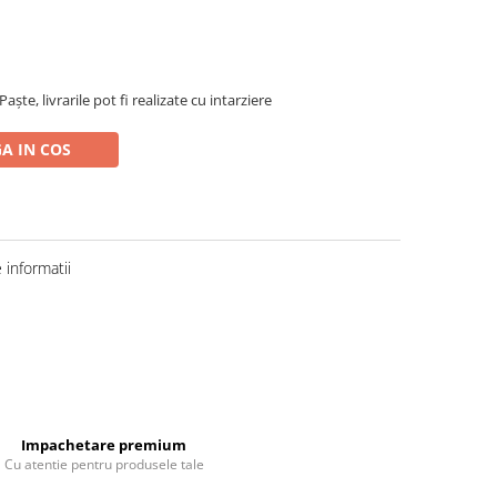
ște, livrarile pot fi realizate cu intarziere
A IN COS
informatii
Impachetare premium
Cu atentie pentru produsele tale