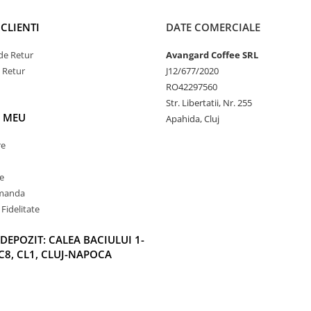
CLIENTI
DATE COMERCIALE
de Retur
Avangard Coffee SRL
e Retur
J12/677/2020
RO42297560
Str. Libertatii, Nr. 255
 MEU
Apahida, Cluj
re
e
omanda
Fidelitate
DEPOZIT: CALEA BACIULUI 1-
C8, CL1, CLUJ-NAPOCA