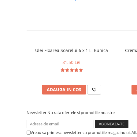
Uniforme medicale de unica
Cutii depozitare
folosinta
Umerase pentru haine si suporturi
Organizatoare imbracaminte si
incaltaminte
Cosuri de gunoi
Carucioare pentru cumparaturi
Ulei Floarea Soarelui 6 x 1 L, Bunica
Crema
Baterii, acumulatori si
incarcatoare
81,50 Lei
ADAUGA IN COS
Newsletter
Nu rata ofertele si promotiile noastre
Vreau sa primesc newsletter cu promotiile magazinului. Af