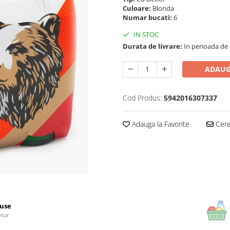
Culoare:
Blonda
Numar bucati:
6
IN STOC
Durata de livrare:
In perioada de Pa
ADAUG
Cod Produs:
5942016307337
Adauga la Favorite
Cere 
use
etur