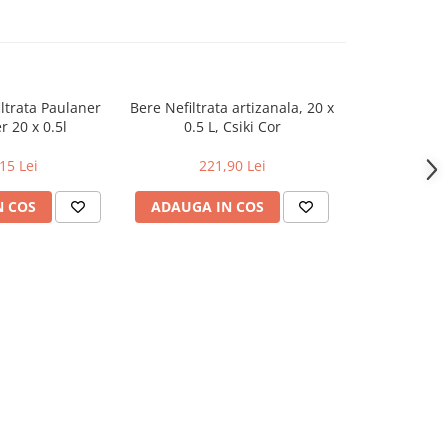
iltrata Paulaner
Bere Nefiltrata artizanala, 20 x
Bere blonda ,
r 20 x 0.5l
0.5 L, Csiki Cor
96
15 Lei
221,90 Lei
N COS
ADAUGA IN COS
ADAUGA 