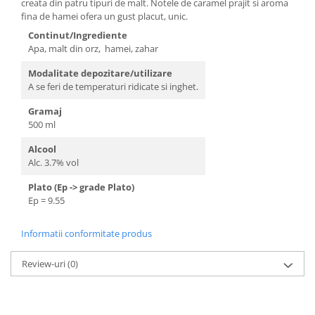
creata din patru tipuri de malt. Notele de caramel prajit si aroma
fina de hamei ofera un gust placut, unic.
Continut/Ingrediente
Apa, malt din orz, hamei, zahar
Modalitate depozitare/utilizare
A se feri de temperaturi ridicate si inghet.
Gramaj
500 ml
Alcool
Alc. 3.7% vol
Plato (Ep -> grade Plato)
Ep = 9.55
Informatii conformitate produs
Review-uri
(0)