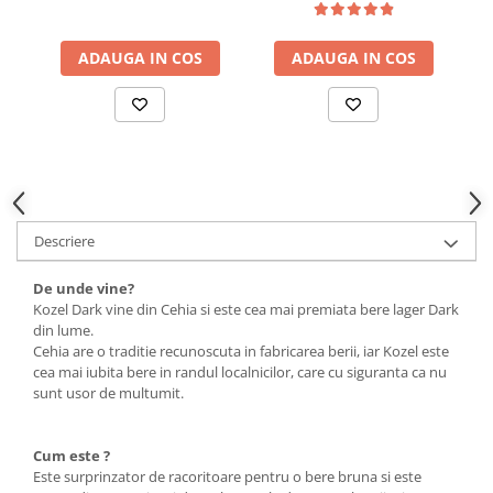
Uniforme medicale de unica
Cutii depozitare
folosinta
Umerase pentru haine si suporturi
ADAUGA IN COS
ADAUGA IN COS
Organizatoare imbracaminte si
incaltaminte
Cosuri de gunoi
Carucioare pentru cumparaturi
Baterii, acumulatori si
incarcatoare
Descriere
De unde vine?
Kozel Dark vine din Cehia si este cea mai premiata bere lager Dark
din lume.
Cehia are o traditie recunoscuta in fabricarea berii, iar Kozel este
cea mai iubita bere in randul localnicilor, care cu siguranta ca nu
sunt usor de multumit.
Cum este ?
Este surprinzator de racoritoare pentru o bere bruna si este