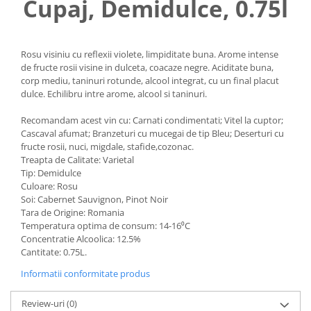
Cupaj, Demidulce, 0.75l
Rosu visiniu cu reflexii violete, limpiditate buna. Arome intense
de fructe rosii visine in dulceta, coacaze negre. Aciditate buna,
corp mediu, taninuri rotunde, alcool integrat, cu un final placut
dulce. Echilibru intre arome, alcool si taninuri.
Recomandam acest vin cu: Carnati condimentati; Vitel la cuptor;
Cascaval afumat; Branzeturi cu mucegai de tip Bleu; Deserturi cu
fructe rosii, nuci, migdale, stafide,cozonac.
Treapta de Calitate: Varietal
Tip: Demidulce
Culoare: Rosu
Soi: Cabernet Sauvignon, Pinot Noir
Tara de Origine: Romania
Temperatura optima de consum: 14-16⁰C
Concentratie Alcoolica: 12.5%
Cantitate: 0.75L.
Informatii conformitate produs
Review-uri
(0)