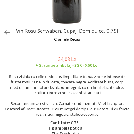
Alte bauturi alcoolice
Hartie igienica
Servetele umede antibacteriene
Chipsuri & Snacksuri
Sosuri si dressinguri
pentru maini
Bauturi Non-Alcoolice
Dezinfectant toaleta
Siropuri si toppinguri
Lotiuni si creme de corp
Bauturi carbogazoase
Detartrant toaleta
Condimente
Tratamente ingrijire corp
Bauturi necarbogazoase
Solutii suprafete baie
Vin Rosu Schwaben, Cupaj, Demidulce, 0.75l
Faina, orez & alte alimente de baza
Deodorante si antiperspirante
Bauturi energizante
Odorizant toaleta
Paste fainoase si cereale
Ceara, benzi si creme depilatoare
Cramele Recas
Apa
Absorbant umiditate
Ulei, otet
Plasturi
Siropuri
Solutii desfundat tevi
Cafea si ceai
Sapun dezinfectant
Perii wc
24,08 Lei
Gem, miere si alte creme
Ingrijire par
Produse curatare bucatarie
+ Garantie ambalaj - SGR - 0,50 Lei
tartinabile
Sampon de par
Detergent vase
Dulciuri
Rosu visiniu cu reflexii violete, limpiditate buna. Arome intense de
Balsam de par
Solutii suprafete bucatarie
fructe rosii visine in dulceta, coacaze negre. Aciditate buna, corp
Chipsuri & Snaksuri
Tratamente si masca de par
mediu, taninuri rotunde, alcool integrat, cu un final placut dulce.
Saci menajeri
Conserve
Echilibru intre arome, alcool si taninuri.
Vopsea de par si oxidant
Bureti vase si lavete
Bauturi alcoolice
Fixativ si spuma de par
Recomandam acest vin cu: Carnati condimentati; Vitel la cuptor;
Folii si pungi alimentare
Cascaval afumat; Branzeturi cu mucegai de tip Bleu; Deserturi cu fructe
Ceara de par si gel
Prosoape de hartie si servetele
rosii, nuci, migdale, stafide,cozonac
Produse ingrijire barba si mustata
Manusi unica folosinta
Cantitate:
0.75 l
Igiena intima
Vesela unica folosinta
Tip ambalaj:
Sticla
Tip:
Demidulce