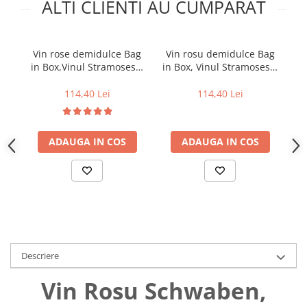
ALTI CLIENTI AU CUMPARAT
Uniforme medicale de unica
Cutii depozitare
folosinta
Umerase pentru haine si suporturi
Organizatoare imbracaminte si
Vin rose demidulce Bag
Vin rosu demidulce Bag
V
incaltaminte
in Box,Vinul Stramosesc,
in Box, Vinul Stramosesc,
Bo
10 l
10 l
Cosuri de gunoi
114,40 Lei
114,40 Lei
Carucioare pentru cumparaturi
Baterii, acumulatori si
incarcatoare
ADAUGA IN COS
ADAUGA IN COS
Descriere
Vin Rosu Schwaben,