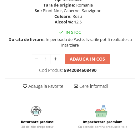
Geluri si deodorante igiena intima
Maturi, mopuri si galeti
Tara de origine:
Romania
Tampoane si absorbante
Accesorii maturi, mopuri & galeti
Soi:
Pinot Noir, Cabernet Sauvignon
Culoare:
Rosu
Scutece adulti
Produse curatare casa si exterior
Alcool %:
12.5
Solare
Detergenti universali
IN STOC
Produse autobronzante
Solutii dezinfectante
Durata de livrare:
In perioada de Paște, livrarile pot fi realizate cu
Produse cu protectie solara
Servetele umede antibacteriene
intarziere
suprafete
Igiena dentara
Solutie curatat mobila
ADAUGA IN COS
Pasta de dinti
Solutie curatat podele
Produse manichiura & pedichiura
Cod Produs:
5942084508490
Solutie curatat geamuri
Oja
Stergatoare geam
Adauga la Favorite
Cere informatii
Dizolvante si tratamente pentru
Solutie curatat covoare
unghii
Insecticide & capcane
Machiaj
Produse ingrijire incaltaminte si
Luciu si balsam de buze
accesorii
Produse dezinfectante
Masini curatat pardoseli
Returnare produse
Impachetare premium
30 de zile drept retur
Cu atentie pentru produsele tale
Alcool sanitar
Odorizant camera
Consumabile sanitare
Organizare si depozitare