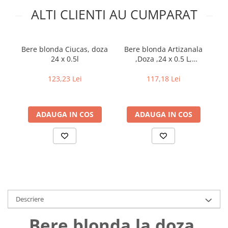
Uniforme medicale de unica
ALTI CLIENTI AU CUMPARAT
Cutii depozitare
folosinta
Umerase pentru haine si suporturi
Organizatoare imbracaminte si
incaltaminte
Bere blonda Ciucas, doza
Bere blonda Artizanala
B
24 x 0.5l
,Doza ,24 x 0.5 L,
Cosuri de gunoi
Caraiman
Carucioare pentru cumparaturi
123,23 Lei
117,18 Lei
Baterii, acumulatori si
incarcatoare
ADAUGA IN COS
ADAUGA IN COS
Descriere
Bere blonda la doza,