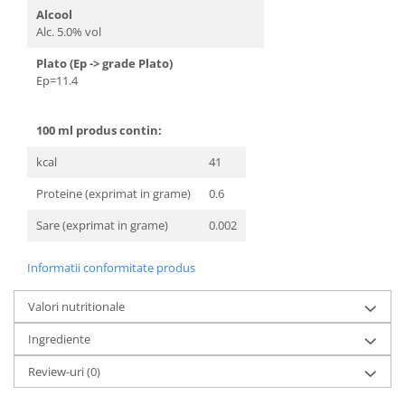
Alcool
Alc. 5.0% vol
Plato (Ep -> grade Plato)
Ep=11.4
100 ml produs contin:
kcal
41
Proteine (exprimat in grame)
0.6
Sare (exprimat in grame)
0.002
Informatii conformitate produs
Valori nutritionale
Ingrediente
Review-uri
(0)