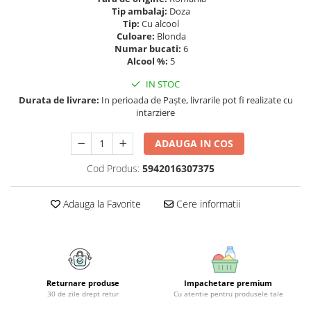
Geluri si deodorante igiena intima
Maturi, mopuri si galeti
Tip ambalaj:
Doza
Tampoane si absorbante
Accesorii maturi, mopuri & galeti
Tip:
Cu alcool
Culoare:
Blonda
Scutece adulti
Produse curatare casa si exterior
Numar bucati:
6
Solare
Alcool %:
5
Detergenti universali
Produse autobronzante
Solutii dezinfectante
IN STOC
Produse cu protectie solara
Servetele umede antibacteriene
Durata de livrare:
In perioada de Paște, livrarile pot fi realizate cu
suprafete
intarziere
Igiena dentara
Solutie curatat mobila
Pasta de dinti
ADAUGA IN COS
Solutie curatat podele
Produse manichiura & pedichiura
Solutie curatat geamuri
Cod Produs:
5942016307375
Oja
Stergatoare geam
Dizolvante si tratamente pentru
Solutie curatat covoare
Adauga la Favorite
Cere informatii
unghii
Insecticide & capcane
Machiaj
Produse ingrijire incaltaminte si
Luciu si balsam de buze
accesorii
Produse dezinfectante
Masini curatat pardoseli
Returnare produse
Impachetare premium
Alcool sanitar
Odorizant camera
30 de zile drept retur
Cu atentie pentru produsele tale
Consumabile sanitare
Organizare si depozitare