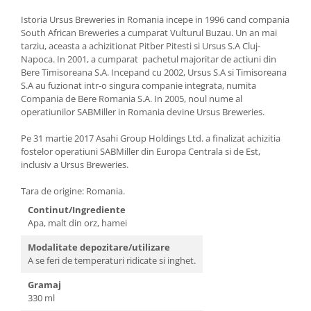
Istoria Ursus Breweries in Romania incepe in 1996 cand compania
South African Breweries a cumparat Vulturul Buzau. Un an mai
tarziu, aceasta a achizitionat Pitber Pitesti si Ursus S.A Cluj-
Napoca. In 2001, a cumparat pachetul majoritar de actiuni din
Bere Timisoreana S.A. Incepand cu 2002, Ursus S.A si Timisoreana
S.A au fuzionat intr-o singura companie integrata, numita
Compania de Bere Romania S.A. In 2005, noul nume al
operatiunilor SABMiller in Romania devine Ursus Breweries.
Pe 31 martie 2017 Asahi Group Holdings Ltd. a finalizat achizitia
fostelor operatiuni SABMiller din Europa Centrala si de Est,
inclusiv a Ursus Breweries.
Tara de origine: Romania.
Continut/Ingrediente
Apa, malt din orz, hamei
Modalitate depozitare/utilizare
A se feri de temperaturi ridicate si inghet.
Gramaj
330 ml