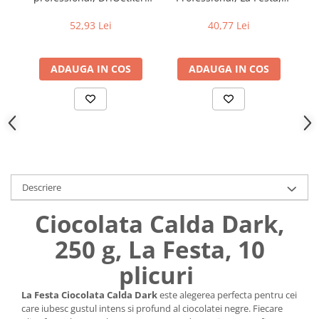
25 x 30 g
1kg
Uniforme medicale de unica
Cutii depozitare
52,93 Lei
40,77 Lei
folosinta
Umerase pentru haine si suporturi
Organizatoare imbracaminte si
incaltaminte
ADAUGA IN COS
ADAUGA IN COS
Cosuri de gunoi
Carucioare pentru cumparaturi
Baterii, acumulatori si
incarcatoare
Descriere
Ciocolata Calda Dark,
250 g, La Festa, 10
plicuri
La Festa Ciocolata Calda Dark
este alegerea perfecta pentru cei
care iubesc gustul intens si profund al ciocolatei negre. Fiecare