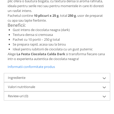
plic ofera o bautura bogata, cu textura densa si aroma rafinata,
ideala pentru serile reci sau pentru momentele in care iti doresti
un rasfat intens.
Pachetul contine
10 plicuri x 25 g
, total
250 g
, usor de preparat
cu apa sau lapte fierbinte.
Beneficii:
Gust intens de ciocolata neagra (dark)
Textura densa si cremoasa
Pachet cu 10 portii – 250 g total
Se prepara rapid, acasa sau la birou
Ideal pentru iubitorii de ciocolata cu un gust puternic
Alege
La Festa Ciocolata Calda Dark
si transforma fiecare cana
intr-o experienta autentica de ciocolata neagra!
Informatii conformitate produs
Ingrediente
Valori nutritionale
Review-uri
(0)