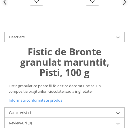
Uniforme medicale de unica
Cutii depozitare
folosinta
Umerase pentru haine si suporturi
Organizatoare imbracaminte si
incaltaminte
Cosuri de gunoi
Descriere
Carucioare pentru cumparaturi
Fistic de Bronte
Baterii, acumulatori si
incarcatoare
granulat maruntit,
Pisti, 100 g
Fistic granulat ce poate fii folosit ca decoratiune sau in
compozitia prajiturilor, ciocolatei sau a inghetatei.
Informatii conformitate produs
Caracteristici
Review-uri
(0)