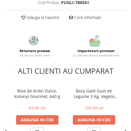
Geluri si deodorante igiena intima
Maturi, mopuri si galeti
Cod Produs:
PUGLI-780541
Tampoane si absorbante
Accesorii maturi, mopuri & galeti
Scutece adulti
Produse curatare casa si exterior
Adauga la Favorite
Cere informatii
Solare
Detergenti universali
Produse autobronzante
Solutii dezinfectante
Produse cu protectie solara
Servetele umede antibacteriene
suprafete
Igiena dentara
Returnare produse
Impachetare premium
Solutie curatat mobila
30 de zile drept retur
Cu atentie pentru produsele tale
Pasta de dinti
Solutie curatat podele
Produse manichiura & pedichiura
ALTI CLIENTI AU CUMPARAT
Solutie curatat geamuri
Oja
Stergatoare geam
Dizolvante si tratamente pentru
Solutie curatat covoare
unghii
Boia de Ardei Dulce,
Baza Gatit Gust de
Us
Insecticide & capcane
Machiaj
Kotanyi Gourmet, 640 g
Legume 3 Kg, Vegeta
Produse ingrijire incaltaminte si
Professional
Luciu si balsam de buze
accesorii
43,46 Lei
100,64 Lei
Produse dezinfectante
Masini curatat pardoseli
ADAUGA IN COS
ADAUGA IN COS
Alcool sanitar
Odorizant camera
Consumabile sanitare
Organizare si depozitare