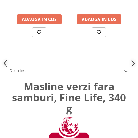
Uniforme medicale de unica
Cutii depozitare
folosinta
Umerase pentru haine si suporturi
ADAUGA IN COS
ADAUGA IN COS
Organizatoare imbracaminte si
incaltaminte
Cosuri de gunoi
Carucioare pentru cumparaturi
Baterii, acumulatori si
incarcatoare
Descriere
Masline verzi fara
samburi, Fine Life, 340
g