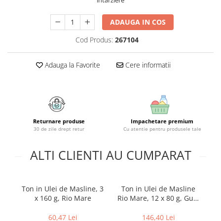
intarziere
Geluri si deodorante igiena intima
Maturi, mopuri si galeti
Tampoane si absorbante
Accesorii maturi, mopuri & galeti
ADAUGA IN COS
Scutece adulti
Produse curatare casa si exterior
Cod Produs:
267104
Solare
Detergenti universali
Produse autobronzante
Solutii dezinfectante
Adauga la Favorite
Cere informatii
Produse cu protectie solara
Servetele umede antibacteriene
suprafete
Igiena dentara
Solutie curatat mobila
Pasta de dinti
Solutie curatat podele
Produse manichiura & pedichiura
Solutie curatat geamuri
Returnare produse
Impachetare premium
Oja
30 de zile drept retur
Cu atentie pentru produsele tale
Stergatoare geam
Dizolvante si tratamente pentru
Solutie curatat covoare
unghii
ALTI CLIENTI AU CUMPARAT
Insecticide & capcane
Machiaj
Produse ingrijire incaltaminte si
Luciu si balsam de buze
accesorii
Ton in Ulei de Masline, 3
Ton in Ulei de Masline
Produse dezinfectante
Masini curatat pardoseli
x 160 g, Rio Mare
Rio Mare, 12 x 80 g, Gust
Alcool sanitar
Odorizant camera
Premium si Calitate
Superioara
Consumabile sanitare
60,47 Lei
146,40 Lei
Organizare si depozitare