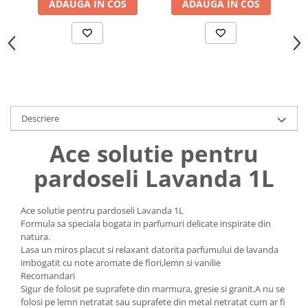
ADAUGA IN COS
ADAUGA IN COS
Uniforme medicale de unica
Cutii depozitare
folosinta
Umerase pentru haine si suporturi
Organizatoare imbracaminte si
incaltaminte
Cosuri de gunoi
Carucioare pentru cumparaturi
Descriere
Baterii, acumulatori si
incarcatoare
Ace solutie pentru
pardoseli Lavanda 1L
Ace solutie pentru pardoseli Lavanda 1L
Formula sa speciala bogata in parfumuri delicate inspirate din
natura.
Lasa un miros placut si relaxant datorita parfumului de lavanda
imbogatit cu note aromate de flori,lemn si vanilie
Recomandari
Sigur de folosit pe suprafete din marmura, gresie si granit.A nu se
folosi pe lemn netratat sau suprafete din metal netratat cum ar fi