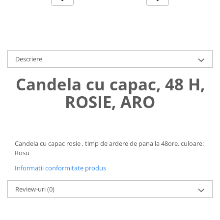
Uniforme medicale de unica
Cutii depozitare
folosinta
Umerase pentru haine si suporturi
Organizatoare imbracaminte si
incaltaminte
Descriere
Cosuri de gunoi
Carucioare pentru cumparaturi
Candela cu capac, 48 H,
Baterii, acumulatori si
incarcatoare
ROSIE, ARO
Candela cu capac rosie , timp de ardere de pana la 48ore. culoare:
Rosu
Informatii conformitate produs
Review-uri
(0)