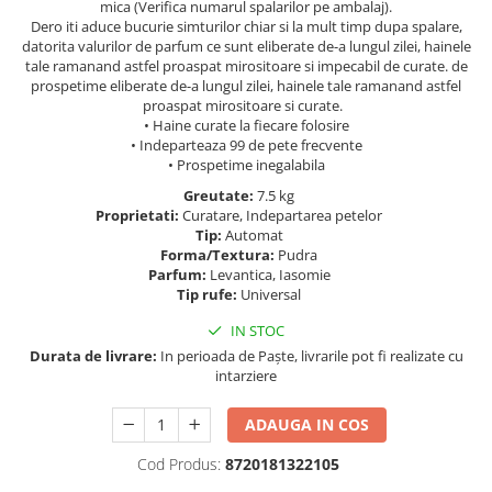
Geluri si deodorante igiena intima
Maturi, mopuri si galeti
mica (Verifica numarul spalarilor pe ambalaj).
Dero iti aduce bucurie simturilor chiar si la mult timp dupa spalare,
Tampoane si absorbante
Accesorii maturi, mopuri & galeti
datorita valurilor de parfum ce sunt eliberate de-a lungul zilei, hainele
Scutece adulti
Produse curatare casa si exterior
tale ramanand astfel proaspat mirositoare si impecabil de curate. de
prospetime eliberate de-a lungul zilei, hainele tale ramanand astfel
Solare
Detergenti universali
proaspat mirositoare si curate.
Produse autobronzante
• Haine curate la fiecare folosire
Solutii dezinfectante
• Indeparteaza 99 de pete frecvente
Produse cu protectie solara
Servetele umede antibacteriene
• Prospetime inegalabila
suprafete
Igiena dentara
Greutate:
7.5 kg
Solutie curatat mobila
Proprietati:
Curatare, Indepartarea petelor
Pasta de dinti
Solutie curatat podele
Tip:
Automat
Produse manichiura & pedichiura
Forma/Textura:
Pudra
Solutie curatat geamuri
Parfum:
Levantica, Iasomie
Oja
Stergatoare geam
Tip rufe:
Universal
Dizolvante si tratamente pentru
Solutie curatat covoare
unghii
IN STOC
Insecticide & capcane
Durata de livrare:
In perioada de Paște, livrarile pot fi realizate cu
Machiaj
intarziere
Produse ingrijire incaltaminte si
Luciu si balsam de buze
accesorii
Produse dezinfectante
ADAUGA IN COS
Masini curatat pardoseli
Alcool sanitar
Odorizant camera
Cod Produs:
8720181322105
Consumabile sanitare
Organizare si depozitare