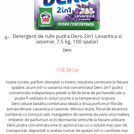
Alte bauturi alcoolice
Hartie igienica
Servetele umede antibacteriene
Chipsuri & Snacksuri
Sosuri si dressinguri
pentru maini
Bauturi Non-Alcoolice
Dezinfectant toaleta
Siropuri si toppinguri
Lotiuni si creme de corp
Bauturi carbogazoase
Detartrant toaleta
Condimente
Tratamente ingrijire corp
Bauturi necarbogazoase
Solutii suprafete baie
Faina, orez & alte alimente de baza
Deodorante si antiperspirante
Bauturi energizante
Odorizant toaleta
Detergent de rufe pudra Dero 2in1 Levantica si
Paste fainoase si cereale
Ceara, benzi si creme depilatoare
iasomie, 7.5 kg, 100 spalari
Apa
Absorbant umiditate
Ulei, otet
Plasturi
Siropuri
Solutii desfundat tevi
Dero
Cafea si ceai
Sapun dezinfectant
Perii wc
Gem, miere si alte creme
Ingrijire par
Produse curatare bucatarie
tartinabile
118,38 Lei
Sampon de par
Detergent vase
Dulciuri
Balsam de par
Solutii suprafete bucatarie
Haine curate, parfum deosebit si intens, rezultate uimitoare la fiecare
Chipsuri & Snaksuri
Tratamente si masca de par
spalare, acum intr-o varianta mai concentrata! Dero 2in1 pudra
Saci menajeri
Conserve
concentrata indeparteaza petele la fel de bine de pe hainele tale si
Vopsea de par si oxidant
Bureti vase si lavete
poate fi utilizata in cicluri scurte si la temperaturi scazute.
Bauturi alcoolice
Fixativ si spuma de par
Dero aduce laolalta combinatia ideala a doua parfumuri florale
Folii si pungi alimentare
extraordinare: Levantica si Iasomie. Mirosul dulce, floral de levantica
Ceara de par si gel
Prosoape de hartie si servetele
combinat cu mirosul cald, mangaietor de Iasomie da viata unui melanj
Produse ingrijire barba si mustata
imbietor de parfumuri ce iti dezmiarda simturile la fiecare utilizare.
Manusi unica folosinta
Dero pudra concentrata vine in ajutorul tau cu o solutie mai usor de
Igiena intima
Vesela unica folosinta
transportat, depozitat si acelasi numar de spalari intr-o cantitate mai