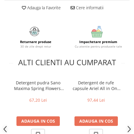
Uniforme medicale de unica
Cutii depozitare
Adauga la Favorite
Cere informatii
folosinta
Umerase pentru haine si suporturi
Organizatoare imbracaminte si
incaltaminte
Cosuri de gunoi
Returnare produse
Impachetare premium
Carucioare pentru cumparaturi
30 de zile drept retur
Cu atentie pentru produsele tale
Baterii, acumulatori si
incarcatoare
ALTI CLIENTI AU CUMPARAT
Detergent pudra Sano
Detergent de rufe
De
Maxima Spring Flowers,
capsule Ariel All in One
D
40 spalari, 4 kg
PODS Mountain Spring,
I
65 spalari
67,20 Lei
97,44 Lei
ADAUGA IN COS
ADAUGA IN COS