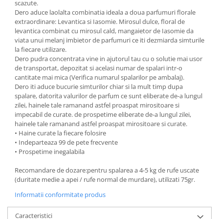
scazute.
Dero aduce laolalta combinatia ideala a doua parfumuri florale
extraordinare: Levantica si Iasomie. Mirosul dulce, floral de
levantica combinat cu mirosul cald, mangaietor de Iasomie da
viata unui melanj imbietor de parfumuri ce iti dezmiarda simturile
la fiecare utilizare.
Dero pudra concentrata vine in ajutorul tau cu o solutie mai usor
de transportat, depozitat si acelasi numar de spalari intr-o
cantitate mai mica (Verifica numarul spalarilor pe ambalaj).
Dero iti aduce bucurie simturilor chiar si la mult timp dupa
spalare, datorita valurilor de parfum ce sunt eliberate de-a lungul
zilei, hainele tale ramanand astfel proaspat mirositoare si
impecabil de curate. de prospetime eliberate de-a lungul zilei,
hainele tale ramanand astfel proaspat mirositoare si curate.
• Haine curate la fiecare folosire
• Indeparteaza 99 de pete frecvente
• Prospetime inegalabila
Recomandare de dozare:pentru spalarea a 4-5 kg de rufe uscate
(duritate medie a apei / rufe normal de murdare), utilizati 75gr.
Informatii conformitate produs
Caracteristici