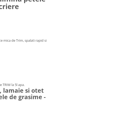
criere
rte mica de
Trim, spalati rapid si
e TRIM la 5l apa.
 lamaie si otet
ele de grasime -