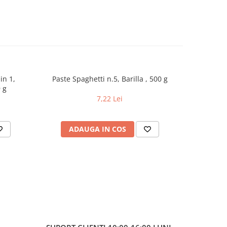
in 1,
Paste Spaghetti n.5, Barilla , 500 g
Biscuiti 
 g
7,22 Lei
ADAUGA IN COS
AD