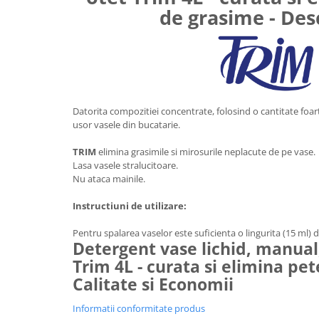
de grasime - Des
Uniforme medicale de unica
Cutii depozitare
folosinta
Umerase pentru haine si suporturi
Organizatoare imbracaminte si
incaltaminte
Cosuri de gunoi
Carucioare pentru cumparaturi
Datorita compozitiei concentrate, folosind o cantitate foa
Baterii, acumulatori si
usor vasele din bucatarie.
incarcatoare
TRIM
elimina grasimile si mirosurile neplacute de pe vase.
Lasa vasele stralucitoare.
Nu ataca mainile.
Instructiuni de utilizare:
Pentru spalarea vaselor este suficienta o lingurita (15 ml) d
Detergent vase lichid, manual,
Trim 4L - curata si elimina pet
Calitate si Economii
Informatii conformitate produs