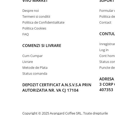
VIVO MARKET
SUPORT 
Despre noi
Formular 
Termeni si conditii
Politica d
Politica de Confidentialitate
Contact
Politica Cookies
CONTUL
FAQ
Inregistra
COMENZI SI LIVRARE
Log in
Cum Cumpar
Cont hom
Livrare
Status c
Metode de Plata
Puncte de 
Status comanda
ADRESA 
3 CORP 
DEPOZIT CERTIFICAT A.N.S.V.S.A PRIN
407353
AUTORIZATIA NR. VA CJ 17104
Copyright © 2025 Avangard Coffee SRL. Toate drepturile