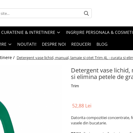
CURATENIE & INTRETINERE
INGRIJIRE PERSONALA & COSMET
IRE
NOUTATI!
DESPRE NOI
REDUCERI
BLOG
tinere /
Detergent vase lichid, manual, lamaie si otet Trim 4L - curata si el
Detergent vase lichid, 
si elimina petele de g
Trim
52,88 Lei
Datorita compozitiei concentrate, f
vasele din bucatarie.