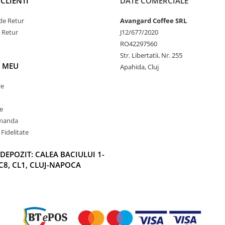
CLIENTI
DATE COMERCIALE
de Retur
Avangard Coffee SRL
e Retur
J12/677/2020
RO42297560
Str. Libertatii, Nr. 255
 MEU
Apahida, Cluj
re
e
omanda
Fidelitate
DEPOZIT: CALEA BACIULUI 1-
C8, CL1, CLUJ-NAPOCA