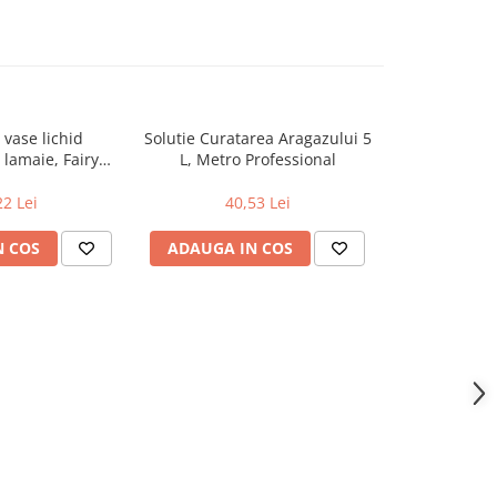
 vase lichid
Solutie Curatarea Aragazului 5
Detergent
 lamaie, Fairy
L, Metro Professional
profesiona
 5L curatare si
Profession
 grasimile
gr
22 Lei
40,53 Lei
52
N COS
ADAUGA IN COS
ADAUGA 