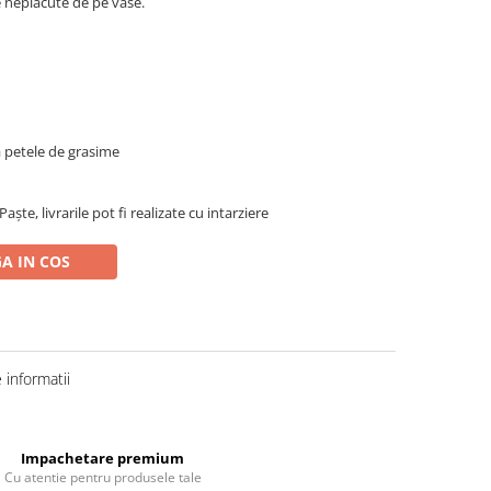
e neplacute de pe vase.
a petele de grasime
ște, livrarile pot fi realizate cu intarziere
A IN COS
informatii
Impachetare premium
Cu atentie pentru produsele tale