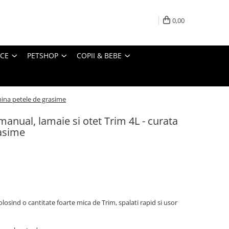
0,00
ICE
PETSHOP
COPII & BEBE
imina petele de grasime
manual, lamaie si otet Trim 4L - curata
rasime
olosind o cantitate foarte mica de
Trim, spalati rapid si usor