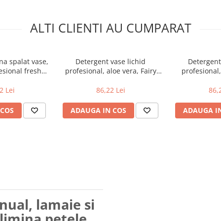
ALTI CLIENTI AU CUMPARAT
a spalat vase,
Detergent vase lichid
Detergent
esional fresh
profesional, aloe vera, Fairy
profesional,
onal Platinum
Professional 5L - curata si
Professional
3
dizolva grasimile
dizolva
2 Lei
86,22 Lei
86,
 COS
ADAUGA IN COS
ADAUGA I
nual, lamaie si
elimina petele