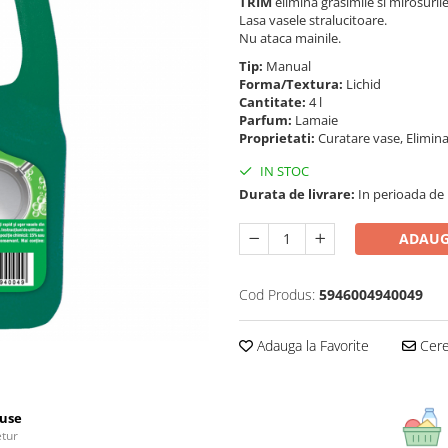
TRIM
elimina grasimile si mirosuril
Lasa vasele stralucitoare.
Nu ataca mainile.
Tip:
Manual
Forma/Textura:
Lichid
Cantitate:
4 l
Parfum:
Lamaie
Proprietati:
Curatare vase, Elimin
IN STOC
Durata de livrare:
In perioada de Pa
ADAUG
Cod Produs:
5946004940049
Adauga la Favorite
Cere 
use
etur