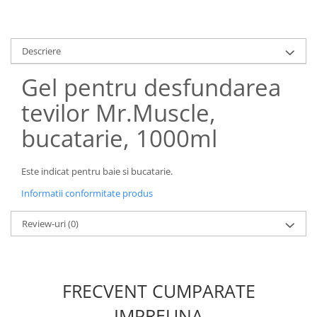
Uniforme medicale de unica
Cutii depozitare
folosinta
Umerase pentru haine si suporturi
Descriere
Organizatoare imbracaminte si
incaltaminte
Gel pentru desfundarea
Cosuri de gunoi
tevilor Mr.Muscle,
Carucioare pentru cumparaturi
Baterii, acumulatori si
bucatarie, 1000ml
incarcatoare
Este indicat pentru baie si bucatarie.
Informatii conformitate produs
Review-uri
(0)
FRECVENT CUMPARATE
IMPREUNA