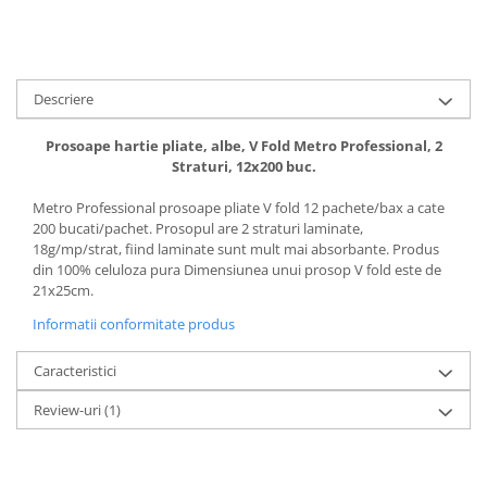
Uniforme medicale de unica
Cutii depozitare
folosinta
Umerase pentru haine si suporturi
Organizatoare imbracaminte si
Descriere
incaltaminte
Cosuri de gunoi
Prosoape hartie pliate, albe, V Fold Metro Professional, 2
Carucioare pentru cumparaturi
Straturi, 12x200 buc.
Baterii, acumulatori si
Metro Professional prosoape pliate V fold 12 pachete/bax a cate
incarcatoare
200 bucati/pachet. Prosopul are 2 straturi laminate,
18g/mp/strat, fiind laminate sunt mult mai absorbante. Produs
din 100% celuloza pura Dimensiunea unui prosop V fold este de
21x25cm.
Informatii conformitate produs
Caracteristici
Review-uri
(1)