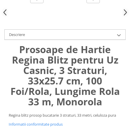
Uniforme medicale de unica
Cutii depozitare
folosinta
Umerase pentru haine si suporturi
Organizatoare imbracaminte si
incaltaminte
Descriere
Cosuri de gunoi
Carucioare pentru cumparaturi
Prosoape de Hartie
Baterii, acumulatori si
Regina Blitz pentru Uz
incarcatoare
Casnic, 3 Straturi,
33x25.7 cm, 100
Foi/Rola, Lungime Rola
33 m, Monorola
Regina blitz prosop bucatarie 3 straturi, 33 metri, celuloza pura
Informatii conformitate produs