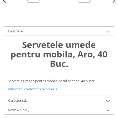
Uniforme medicale de unica
Cutii depozitare
folosinta
Umerase pentru haine si suporturi
Organizatoare imbracaminte si
incaltaminte
Descriere
Cosuri de gunoi
Carucioare pentru cumparaturi
Servetele umede
Baterii, acumulatori si
pentru mobila, Aro, 40
incarcatoare
Buc.
Servetele umede pentru mobila. Setul contine: 40 bucati
Informatii conformitate produs
Caracteristici
Review-uri
(0)