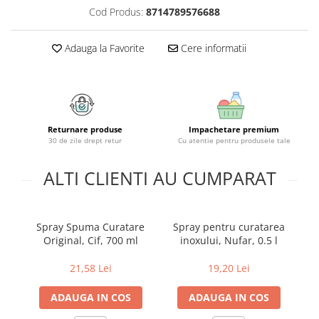
Geluri si deodorante igiena intima
Maturi, mopuri si galeti
Cod Produs:
8714789576688
Tampoane si absorbante
Accesorii maturi, mopuri & galeti
Scutece adulti
Produse curatare casa si exterior
Adauga la Favorite
Cere informatii
Solare
Detergenti universali
Produse autobronzante
Solutii dezinfectante
Produse cu protectie solara
Servetele umede antibacteriene
suprafete
Igiena dentara
Returnare produse
Impachetare premium
Solutie curatat mobila
Pasta de dinti
30 de zile drept retur
Cu atentie pentru produsele tale
Solutie curatat podele
Produse manichiura & pedichiura
Solutie curatat geamuri
ALTI CLIENTI AU CUMPARAT
Oja
Stergatoare geam
Dizolvante si tratamente pentru
Solutie curatat covoare
unghii
Insecticide & capcane
Spray Spuma Curatare
Spray pentru curatarea
Machiaj
Original, Cif, 700 ml
inoxului, Nufar, 0.5 l
cov
Produse ingrijire incaltaminte si
Luciu si balsam de buze
accesorii
21,58 Lei
19,20 Lei
Produse dezinfectante
Masini curatat pardoseli
Alcool sanitar
Odorizant camera
ADAUGA IN COS
ADAUGA IN COS
Consumabile sanitare
Organizare si depozitare