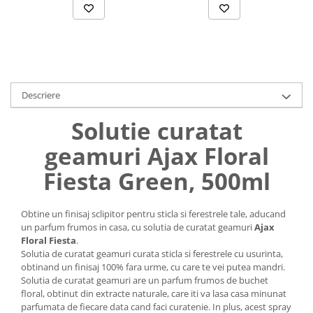
Uniforme medicale de unica
Cutii depozitare
folosinta
Umerase pentru haine si suporturi
Organizatoare imbracaminte si
incaltaminte
Cosuri de gunoi
Descriere
Carucioare pentru cumparaturi
Baterii, acumulatori si
Solutie curatat
incarcatoare
geamuri Ajax Floral
Fiesta Green, 500ml
Obtine un finisaj sclipitor pentru sticla si ferestrele tale, aducand
un parfum frumos in casa, cu solutia de curatat geamuri
Ajax
Floral Fiesta
.
Solutia de curatat geamuri curata sticla si ferestrele cu usurinta,
obtinand un finisaj 100% fara urme, cu care te vei putea mandri.
Solutia de curatat geamuri are un parfum frumos de buchet
floral, obtinut din extracte naturale, care iti va lasa casa minunat
parfumata de fiecare data cand faci curatenie. In plus, acest spray