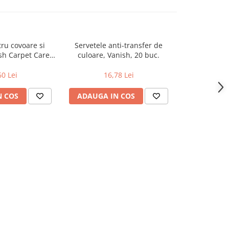
tru covoare si
Servetele anti-transfer de
Solutie Pen
ish Carpet Care,
culoare, Vanish, 20 buc.
Petelor S
0 ml
60 Lei
16,78 Lei
27
N COS
ADAUGA IN COS
ADAUGA 