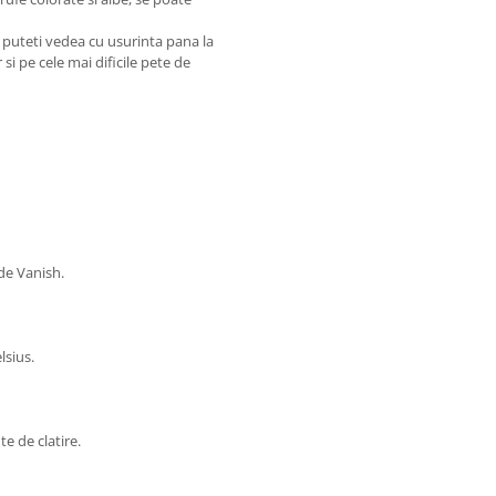
e puteti vedea cu usurinta pana la
 si pe cele mai dificile pete de
de Vanish.
lsius.
e de clatire.