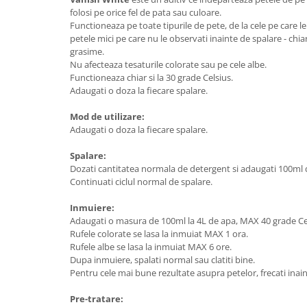
folosi pe orice fel de pata sau culoare.
Functioneaza pe toate tipurile de pete, de la cele pe care l
petele mici pe care nu le observati inainte de spalare - chiar
grasime.
Nu afecteaza tesaturile colorate sau pe cele albe.
Functioneaza chiar si la 30 grade Celsius.
Adaugati o doza la fiecare spalare.
Mod de utilizare:
Adaugati o doza la fiecare spalare.
Spalare:
Dozati cantitatea normala de detergent si adaugati 100ml 
Continuati ciclul normal de spalare.
Inmuiere:
Adaugati o masura de 100ml la 4L de apa, MAX 40 grade Ce
Rufele colorate se lasa la inmuiat MAX 1 ora.
Rufele albe se lasa la inmuiat MAX 6 ore.
Dupa inmuiere, spalati normal sau clatiti bine.
Pentru cele mai bune rezultate asupra petelor, frecati inaint
Pre-tratare: