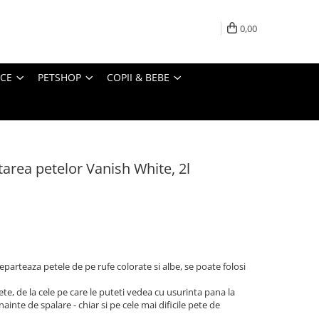
0,00
ICE
PETSHOP
COPII & BEBE
tarea petelor Vanish White, 2l
eparteaza petele de pe rufe colorate si albe, se poate folosi
te, de la cele pe care le puteti vedea cu usurinta pana la
nainte de spalare - chiar si pe cele mai dificile pete de