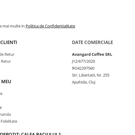
la mai multe in
Politica de Confidentialitate
CLIENTI
DATE COMERCIALE
de Retur
Avangard Coffee SRL
e Retur
J12/677/2020
RO42297560
Str. Libertatii, Nr. 255
 MEU
Apahida, Cluj
re
e
omanda
Fidelitate
DEPOZIT: CALEA BACIULUI 1-