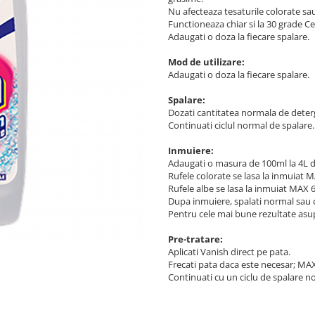
Nu afecteaza tesaturile colorate sau
Functioneaza chiar si la 30 grade Ce
Adaugati o doza la fiecare spalare.
Mod de utilizare:
Adaugati o doza la fiecare spalare.
Spalare:
Dozati cantitatea normala de deter
Continuati ciclul normal de spalare.
Inmuiere:
Adaugati o masura de 100ml la 4L d
Rufele colorate se lasa la inmuiat M
Rufele albe se lasa la inmuiat MAX 6
Dupa inmuiere, spalati normal sau cl
Pentru cele mai bune rezultate asupr
Pre-tratare:
Aplicati Vanish direct pe pata.
Frecati pata daca este necesar; MA
Continuati cu un ciclu de spalare no