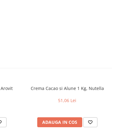
 Arovit
Crema Cacao si Alune 1 Kg, Nutella
Visinata r
51,06 Lei
ADAUGA IN COS
AD