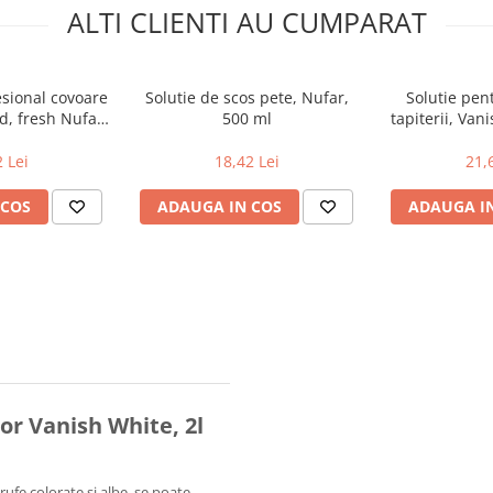
ALTI CLIENTI AU CUMPARAT
sional covoare
Solutie de scos pete, Nufar,
Solutie pen
hid, fresh Nufar,
500 ml
tapiterii, Van
rfum floral
50
 Lei
18,42 Lei
21,
 COS
ADAUGA IN COS
ADAUGA I
or Vanish White, 2l
rufe colorate si albe, se poate