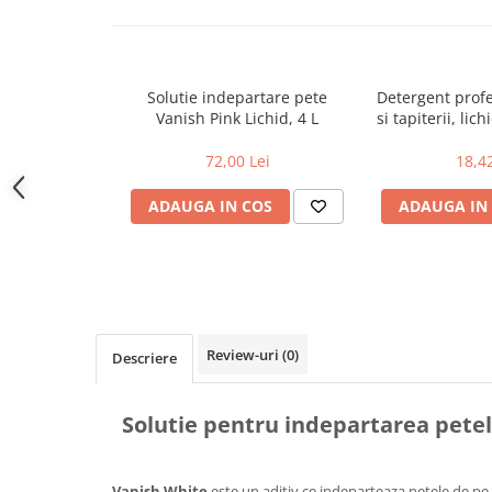
Uniforme medicale de unica
Cutii depozitare
folosinta
Umerase pentru haine si suporturi
Organizatoare imbracaminte si
Solutie indepartare pete
Detergent profe
incaltaminte
Vanish Pink Lichid, 4 L
si tapiterii, lic
Cosuri de gunoi
750 ml - pa
72,00 Lei
18,42
Carucioare pentru cumparaturi
Baterii, acumulatori si
ADAUGA IN COS
ADAUGA IN
incarcatoare
Review-uri
(0)
Descriere
Solutie pentru indepartarea petel
Vanish
White
este un aditiv ce indeparteaza petele de pe 