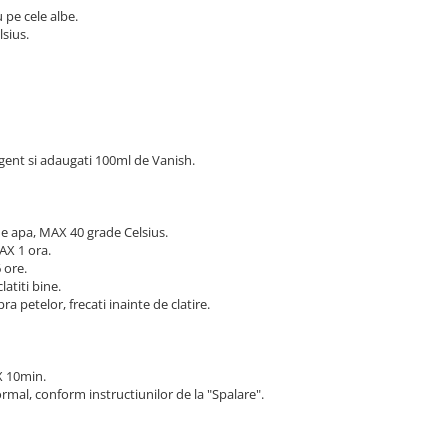
 pe cele albe.
lsius.
gent si adaugati 100ml de Vanish.
e apa, MAX 40 grade Celsius.
AX 1 ora.
 ore.
atiti bine.
a petelor, frecati inainte de clatire.
X 10min.
rmal, conform instructiunilor de la "Spalare".