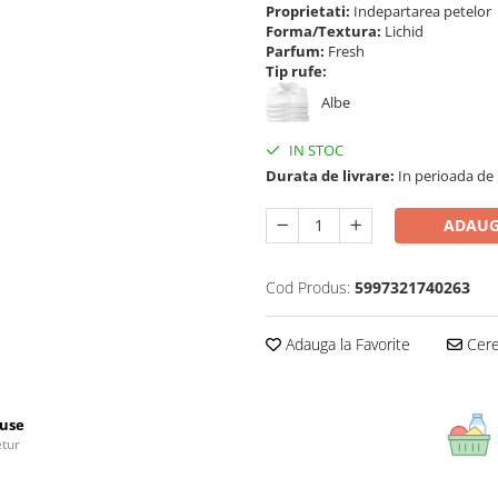
Proprietati:
Indepartarea petelor
Forma/Textura:
Lichid
Parfum:
Fresh
Tip rufe:
Albe
IN STOC
Durata de livrare:
In perioada de Pa
ADAUG
Cod Produs:
5997321740263
Adauga la Favorite
Cere 
use
etur