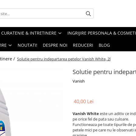
CURATENIE & INTRETINERE
INGRIJIRE PERSONALA & COSMET
IRE
NOUTATI!
DESPRE NOI
REDUCERI
BLOG
tinere /
Solutie pentru indepartarea petelor Vanish White, 2l
Solutie pentru indepar
Vanish
40,00 Lei
Vanish
White
este un aditiv ce ind
pe orice fel de pata sau culoare.
Functioneaza pe toate tipurile de pe
petele mici pe care nu le observati i
grasime.