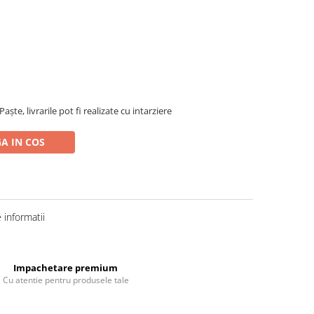
ște, livrarile pot fi realizate cu intarziere
A IN COS
informatii
Impachetare premium
Cu atentie pentru produsele tale