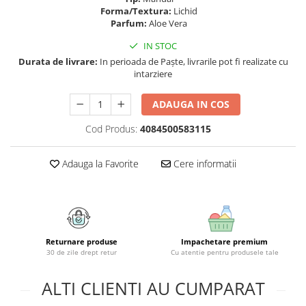
Geluri si deodorante igiena intima
Maturi, mopuri si galeti
Forma/Textura:
Lichid
Tampoane si absorbante
Accesorii maturi, mopuri & galeti
Parfum:
Aloe Vera
Scutece adulti
Produse curatare casa si exterior
IN STOC
Solare
Detergenti universali
Durata de livrare:
In perioada de Paște, livrarile pot fi realizate cu
intarziere
Produse autobronzante
Solutii dezinfectante
Produse cu protectie solara
Servetele umede antibacteriene
ADAUGA IN COS
suprafete
Igiena dentara
Solutie curatat mobila
Cod Produs:
4084500583115
Pasta de dinti
Solutie curatat podele
Produse manichiura & pedichiura
Solutie curatat geamuri
Adauga la Favorite
Cere informatii
Oja
Stergatoare geam
Dizolvante si tratamente pentru
Solutie curatat covoare
unghii
Insecticide & capcane
Machiaj
Produse ingrijire incaltaminte si
Returnare produse
Impachetare premium
Luciu si balsam de buze
accesorii
30 de zile drept retur
Cu atentie pentru produsele tale
Produse dezinfectante
Masini curatat pardoseli
Alcool sanitar
ALTI CLIENTI AU CUMPARAT
Odorizant camera
Consumabile sanitare
Organizare si depozitare