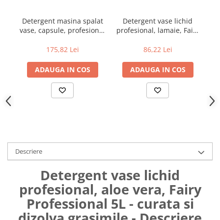
Uniforme medicale de unica
Cutii depozitare
folosinta
Detergent masina spalat
Detergent vase lichid
Umerase pentru haine si suporturi
vase, capsule, profesional
profesional, lamaie, Fairy
Organizatoare imbracaminte si
fresh Fairy Professional
Professional 5L curatare
incaltaminte
Platinum 113
si dizolva grasimile
175,82 Lei
86,22 Lei
Cosuri de gunoi
ADAUGA IN COS
ADAUGA IN COS
Carucioare pentru cumparaturi
Baterii, acumulatori si
incarcatoare
Descriere
Detergent vase lichid
profesional, aloe vera, Fairy
Professional 5L - curata si
dizolva grasimile - Descriere