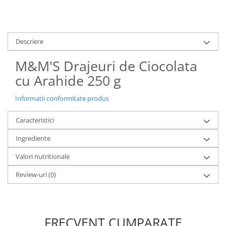
Uniforme medicale de unica
Cutii depozitare
folosinta
Umerase pentru haine si suporturi
Organizatoare imbracaminte si
Descriere
incaltaminte
M&M'S Drajeuri de Ciocolata
Cosuri de gunoi
Carucioare pentru cumparaturi
cu Arahide 250 g
Baterii, acumulatori si
incarcatoare
Informatii conformitate produs
Caracteristici
Ingrediente
Valori nutritionale
Review-uri
(0)
FRECVENT CUMPARATE