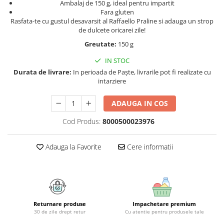
Geluri si deodorante igiena intima
Maturi, mopuri si galeti
Ambalaj de 150 g, ideal pentru impartit
Fara gluten
Tampoane si absorbante
Accesorii maturi, mopuri & galeti
Rasfata-te cu gustul desavarsit al Raffaello Praline si adauga un strop
Scutece adulti
Produse curatare casa si exterior
de dulcete oricarei zile!
Solare
Greutate:
150 g
Detergenti universali
Produse autobronzante
Solutii dezinfectante
IN STOC
Produse cu protectie solara
Servetele umede antibacteriene
Durata de livrare:
In perioada de Paște, livrarile pot fi realizate cu
suprafete
intarziere
Igiena dentara
Solutie curatat mobila
Pasta de dinti
ADAUGA IN COS
Solutie curatat podele
Produse manichiura & pedichiura
Solutie curatat geamuri
Cod Produs:
8000500023976
Oja
Stergatoare geam
Dizolvante si tratamente pentru
Solutie curatat covoare
Adauga la Favorite
Cere informatii
unghii
Insecticide & capcane
Machiaj
Produse ingrijire incaltaminte si
Luciu si balsam de buze
accesorii
Produse dezinfectante
Masini curatat pardoseli
Returnare produse
Impachetare premium
Alcool sanitar
Odorizant camera
30 de zile drept retur
Cu atentie pentru produsele tale
Consumabile sanitare
Organizare si depozitare