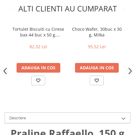
Uniforme medicale de unica
ALTI CLIENTI AU CUMPARAT
Cutii depozitare
folosinta
Umerase pentru haine si suporturi
Organizatoare imbracaminte si
incaltaminte
Tortulet Biscuiti cu Cirese
Choco Wafer, 30buc x 30
bax 44 buc x 50 g,
g, Milka
Cosuri de gunoi
Boromir
Carucioare pentru cumparaturi
82,32 Lei
95,52 Lei
Baterii, acumulatori si
incarcatoare
ADAUGA IN COS
ADAUGA IN COS
Descriere
Praline Raffaello, 150 g