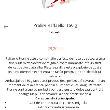
Alte bauturi alcoolice
Hartie igienica
Servetele umede antibacteriene
Chipsuri & Snacksuri
Sosuri si dressinguri
pentru maini
Bauturi Non-Alcoolice
Dezinfectant toaleta
Siropuri si toppinguri
Lotiuni si creme de corp
Bauturi carbogazoase
Detartrant toaleta
Condimente
Tratamente ingrijire corp
Bauturi necarbogazoase
Solutii suprafete baie
Praline Raffaello, 150 g
Faina, orez & alte alimente de baza
Deodorante si antiperspirante
Bauturi energizante
Odorizant toaleta
Paste fainoase si cereale
Ceara, benzi si creme depilatoare
Raffaello
Apa
Absorbant umiditate
Ulei, otet
Plasturi
Siropuri
Solutii desfundat tevi
Cafea si ceai
Sapun dezinfectant
Perii wc
23,20 Lei
Gem, miere si alte creme
Ingrijire par
Produse curatare bucatarie
tartinabile
Raffaello Praline este o combinatie perfecta de nuca de cocos, crema
Sampon de par
Detergent vase
Dulciuri
fina si un miez crocant de migdala, toate imbracate intr-un strat
Balsam de par
Solutii suprafete bucatarie
delicat de ciocolata alba. Fiecare pralina este o explozie de gust si
Chipsuri & Snaksuri
Tratamente si masca de par
textura, oferind o experienta de rasfat pentru iubitorii de dulciuri
Saci menajeri
Conserve
rafinate.
Vopsea de par si oxidant
Bureti vase si lavete
Ambalajul de 150 g face acest produs ideal pentru a fi savurat intr-un
Bauturi alcoolice
Fixativ si spuma de par
moment de relaxare sau pentru a-l imparti cu cei dragi. Raffaello
Folii si pungi alimentare
Praline sunt alegerea perfecta pentru o gustare dulce sau pentru a
Ceara de par si gel
Prosoape de hartie si servetele
adauga un plus de savoare la orice ocazie speciala.
Produse ingrijire barba si mustata
Caracteristici principale:
Manusi unica folosinta
Gust delicat de nuca de cocos si migdala
Igiena intima
Vesela unica folosinta
Textura crocanta si cremoasa