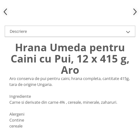
Uniforme medicale de unica
Cutii depozitare
folosinta
Umerase pentru haine si suporturi
Organizatoare imbracaminte si
incaltaminte
Descriere
Cosuri de gunoi
Hrana Umeda pentru
Carucioare pentru cumparaturi
Baterii, acumulatori si
Caini cu Pui, 12 x 415 g,
incarcatoare
Aro
Aro conserva de pui pentru caini, hrana completa, cantitate 415g,
tara de origine Ungaria.
Ingrediente
Carne si derivate din carne 4% , cereale, minerale, zaharuri.
Alergeni
Contine
cereale