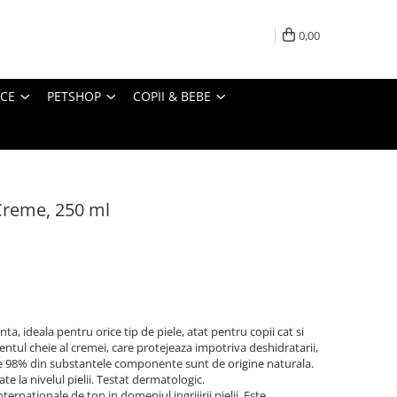
0,00
ICE
PETSHOP
COPII & BEBE
Creme, 250 ml
a, ideala pentru orice tip de piele, atat pentru copii cat si
ientul cheie al cremei, care protejeaza impotriva deshidratarii,
ste 98% din substantele componente sunt de origine naturala.
 la nivelul pielii. Testat dermatologic.
ernationale de top in domeniul ingrijirii pielii. Este