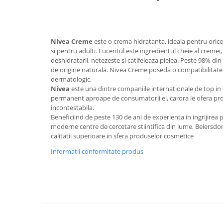
Uniforme medicale de unica
Cutii depozitare
folosinta
Umerase pentru haine si suporturi
Organizatoare imbracaminte si
Nivea Creme
este o crema hidratanta, ideala pentru orice 
incaltaminte
si pentru adulti. Euceritul este ingredientul cheie al cremei
deshidratarii, netezeste si catifeleaza pielea. Peste 98% 
Cosuri de gunoi
de origine naturala. Nivea Creme poseda o compatibilitate la
Carucioare pentru cumparaturi
dermatologic.
Baterii, acumulatori si
Nivea
este una dintre companiile internationale de top in do
incarcatoare
permanent aproape de consumatorii ei, carora le ofera pro
incontestabila.
Beneficiind de peste 130 de ani de experienta in ingrijirea pi
moderne centre de cercetare stiintifica din lume, Beiersdorf
calitatii superioare in sfera produselor cosmetice
Informatii conformitate produs