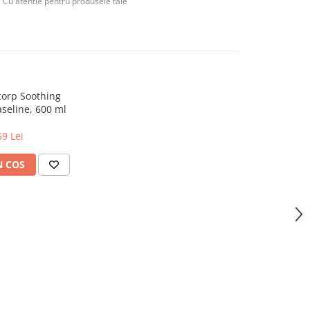
Cu atentie pentru produsele tale
corp Soothing
aseline, 600 ml
59 Lei
N COS