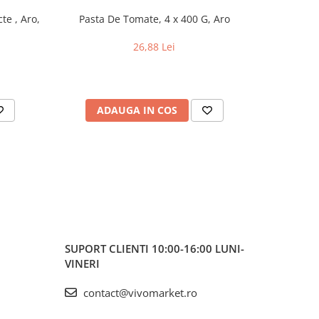
te , Aro,
Pasta De Tomate, 4 x 400 G, Aro
Caramele 
fructe
26,88 Lei
ADAUGA IN COS
AD
SUPORT CLIENTI
10:00-16:00 LUNI-
VINERI
contact@vivomarket.ro