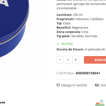
permanent aproape de consumatorii 
incontestabila.
Cantitate:
250 ml
Proprietati:
Hidratare, Catifelare
Tip:
Clasic
Beneficii:
Regenerare
Zona corporala:
Corp
Tip piele:
Sensibila, Normala
IN STOC
Durata de livrare:
In perioada de Pa
ADAUG
Cod Produs:
4005808158041
Adauga la Favorite
Cere 
use