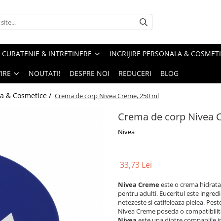
CURATENIE & INTRETINERE
INGRIJIRE PERSONALA & COSMET
IRE
NOUTATI!
DESPRE NOI
REDUCERI
BLOG
la & Cosmetice /
Crema de corp Nivea Creme, 250 ml
Crema de corp Nivea 
Nivea
33,73 Lei
Nivea Creme
este o crema hidratant
pentru adulti. Euceritul este ingred
netezeste si catifeleaza pielea. Pe
Nivea Creme poseda o compatibilitate
Nivea
este una dintre companiile int