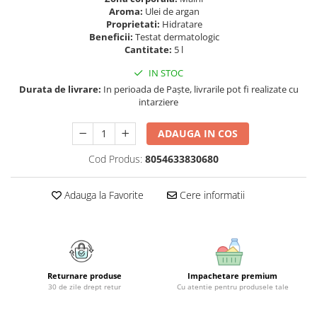
Geluri si deodorante igiena intima
Maturi, mopuri si galeti
Aroma:
Ulei de argan
Tampoane si absorbante
Accesorii maturi, mopuri & galeti
Proprietati:
Hidratare
Beneficii:
Testat dermatologic
Scutece adulti
Produse curatare casa si exterior
Cantitate:
5 l
Solare
Detergenti universali
IN STOC
Produse autobronzante
Solutii dezinfectante
Durata de livrare:
In perioada de Paște, livrarile pot fi realizate cu
Produse cu protectie solara
Servetele umede antibacteriene
intarziere
suprafete
Igiena dentara
Solutie curatat mobila
ADAUGA IN COS
Pasta de dinti
Solutie curatat podele
Produse manichiura & pedichiura
Cod Produs:
8054633830680
Solutie curatat geamuri
Oja
Stergatoare geam
Adauga la Favorite
Cere informatii
Dizolvante si tratamente pentru
Solutie curatat covoare
unghii
Insecticide & capcane
Machiaj
Produse ingrijire incaltaminte si
Luciu si balsam de buze
accesorii
Produse dezinfectante
Masini curatat pardoseli
Returnare produse
Impachetare premium
30 de zile drept retur
Cu atentie pentru produsele tale
Alcool sanitar
Odorizant camera
Consumabile sanitare
Organizare si depozitare