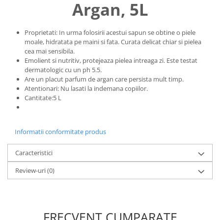
Argan, 5L
Proprietati: In urma folosirii acestui sapun se obtine o piele
moale, hidratata pe maini si fata. Curata delicat chiar si pielea
cea mai sensibila.
Emolient si nutritiv, protejeaza pielea intreaga zi. Este testat
dermatologic cu un ph 5.5.
Are un placut parfum de argan care persista mult timp.
Atentionari: Nu lasati la indemana copiilor.
Cantitate:5 L
Informatii conformitate produs
Caracteristici
Review-uri
(0)
FRECVENT CUMPARATE