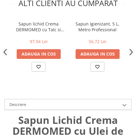
ALTI CLIENTI AU CUMPARAT
Uniforme medicale de unica
Cutii depozitare
folosinta
Umerase pentru haine si suporturi
Organizatoare imbracaminte si
Sapun lichid Crema
Sapun Igienizant, 5 L,
incaltaminte
DERMOMED cu Talc si
Metro Professional
Iris, 5L
Cosuri de gunoi
97,94 Lei
56,72 Lei
Carucioare pentru cumparaturi
Baterii, acumulatori si
ADAUGA IN COS
ADAUGA IN COS
incarcatoare
Descriere
Sapun Lichid Crema
DERMOMED cu Ulei de