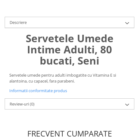
Uniforme medicale de unica
Cutii depozitare
folosinta
Umerase pentru haine si suporturi
Descriere
Organizatoare imbracaminte si
incaltaminte
Servetele Umede
Cosuri de gunoi
Intime Adulti, 80
Carucioare pentru cumparaturi
Baterii, acumulatori si
bucati, Seni
incarcatoare
Servetele umede pentru adulti imbogatite cu Vitamina E si
alantoina, cu capacel, fara parabeni.
Informatii conformitate produs
Review-uri
(0)
FRECVENT CUMPARATE