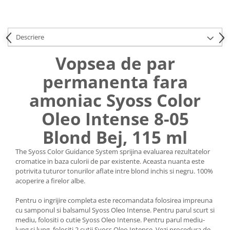
Uniforme medicale de unica
Cutii depozitare
folosinta
Umerase pentru haine si suporturi
Descriere
Organizatoare imbracaminte si
incaltaminte
Vopsea de par
Cosuri de gunoi
permanenta fara
Carucioare pentru cumparaturi
Baterii, acumulatori si
amoniac Syoss Color
incarcatoare
Oleo Intense 8-05
Blond Bej, 115 ml
The Syoss Color Guidance System sprijina evaluarea rezultatelor
cromatice in baza culorii de par existente. Aceasta nuanta este
potrivita tuturor tonurilor aflate intre blond inchis si negru. 100%
acoperire a firelor albe.
Pentru o ingrijire completa este recomandata folosirea impreuna
cu samponul si balsamul Syoss Oleo Intense. Pentru parul scurt si
mediu, folositi o cutie Syoss Oleo Intense. Pentru parul mediu-
lung si lung, folositi 2 cutii Syoss Oleo Intense. Vezi procedura de