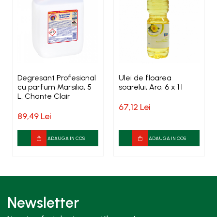
Degresant Profesional
Ulei de floarea
cu parfum Marsilia, 5
soarelui, Aro, 6 x 1 l
L, Chante Clair
67,12 Lei
89,49 Lei
ADAUGA IN COS
ADAUGA IN COS
Newsletter