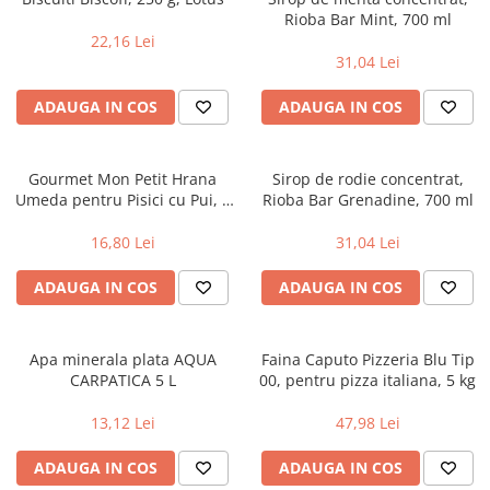
Rioba Bar Mint, 700 ml
Uniforme medicale de unica
Cutii depozitare
22,16 Lei
folosinta
Umerase pentru haine si suporturi
31,04 Lei
Organizatoare imbracaminte si
incaltaminte
ADAUGA IN COS
ADAUGA IN COS
Cosuri de gunoi
Carucioare pentru cumparaturi
Gourmet Mon Petit Hrana
Sirop de rodie concentrat,
Baterii, acumulatori si
Umeda pentru Pisici cu Pui, 6
Rioba Bar Grenadine, 700 ml
incarcatoare
X50 g, Purina
16,80 Lei
31,04 Lei
ADAUGA IN COS
ADAUGA IN COS
Apa minerala plata AQUA
Faina Caputo Pizzeria Blu Tip
CARPATICA 5 L
00, pentru pizza italiana, 5 kg
13,12 Lei
47,98 Lei
ADAUGA IN COS
ADAUGA IN COS