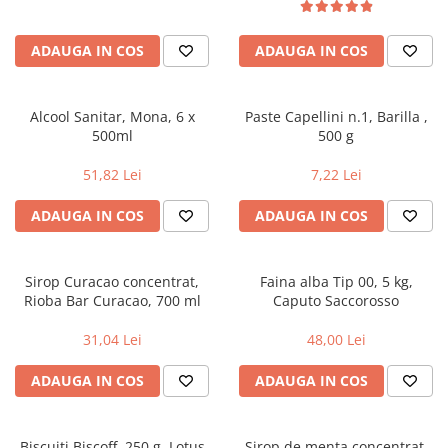
Geluri si deodorante igiena intima
Maturi, mopuri si galeti
Tampoane si absorbante
Accesorii maturi, mopuri & galeti
ADAUGA IN COS
ADAUGA IN COS
Scutece adulti
Produse curatare casa si exterior
Solare
Detergenti universali
Produse autobronzante
Solutii dezinfectante
Alcool Sanitar, Mona, 6 x
Paste Capellini n.1, Barilla ,
500ml
500 g
Produse cu protectie solara
Servetele umede antibacteriene
suprafete
Igiena dentara
51,82 Lei
7,22 Lei
Solutie curatat mobila
Pasta de dinti
Solutie curatat podele
ADAUGA IN COS
ADAUGA IN COS
Produse manichiura & pedichiura
Solutie curatat geamuri
Oja
Stergatoare geam
Dizolvante si tratamente pentru
Sirop Curacao concentrat,
Faina alba Tip 00, 5 kg,
Solutie curatat covoare
unghii
Rioba Bar Curacao, 700 ml
Caputo Saccorosso
Insecticide & capcane
Machiaj
31,04 Lei
48,00 Lei
Produse ingrijire incaltaminte si
Luciu si balsam de buze
accesorii
ADAUGA IN COS
ADAUGA IN COS
Produse dezinfectante
Masini curatat pardoseli
Alcool sanitar
Odorizant camera
Consumabile sanitare
Organizare si depozitare
Biscuiti Biscoff, 250 g, Lotus
Sirop de menta concentrat,