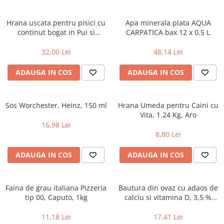
Hrana uscata pentru pisici cu
Apa minerala plata AQUA
continut bogat in Pui si
CARPATICA bax 12 x 0.5 L
Cereale Integrale, Purina One
Junior, 800g
32,00 Lei
48,14 Lei
ADAUGA IN COS
ADAUGA IN COS
Sos Worchester, Heinz, 150 ml
Hrana Umeda pentru Caini cu
Vita, 1.24 Kg, Aro
16,98 Lei
8,80 Lei
ADAUGA IN COS
ADAUGA IN COS
Faina de grau italiana Pizzeria
Bautura din ovaz cu adaos de
tip 00, Caputo, 1kg
calciu si vitamina D, 3,5 %
grasime, Alpro, 1l
11,18 Lei
17,41 Lei