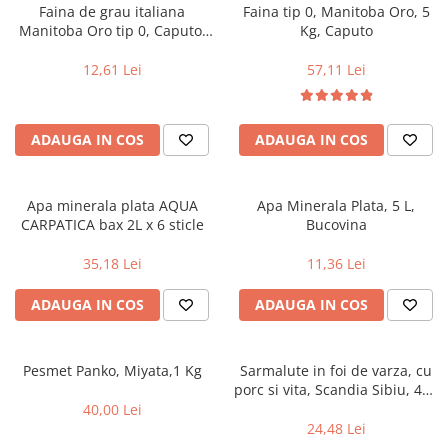
Alte bauturi alcoolice
Hartie igienica
Servetele umede antibacteriene
Chipsuri & Snacksuri
Faina de grau italiana
Faina tip 0, Manitoba Oro, 5
Sosuri si dressinguri
pentru maini
Bauturi Non-Alcoolice
Manitoba Oro tip 0, Caputo,
Kg, Caputo
Dezinfectant toaleta
1kg
Siropuri si toppinguri
Lotiuni si creme de corp
Bauturi carbogazoase
Detartrant toaleta
12,61 Lei
57,11 Lei
Condimente
Tratamente ingrijire corp
Bauturi necarbogazoase
Solutii suprafete baie
Faina, orez & alte alimente de baza
Deodorante si antiperspirante
Bauturi energizante
Odorizant toaleta
Paste fainoase si cereale
Ceara, benzi si creme depilatoare
Apa
Absorbant umiditate
ADAUGA IN COS
ADAUGA IN COS
Ulei, otet
Plasturi
Siropuri
Solutii desfundat tevi
Cafea si ceai
Sapun dezinfectant
Perii wc
Apa minerala plata AQUA
Apa Minerala Plata, 5 L,
Gem, miere si alte creme
Ingrijire par
Produse curatare bucatarie
CARPATICA bax 2L x 6 sticle
Bucovina
tartinabile
Sampon de par
Detergent vase
Dulciuri
35,18 Lei
11,36 Lei
Balsam de par
Solutii suprafete bucatarie
Chipsuri & Snaksuri
Tratamente si masca de par
Saci menajeri
ADAUGA IN COS
ADAUGA IN COS
Conserve
Vopsea de par si oxidant
Bureti vase si lavete
Bauturi alcoolice
Fixativ si spuma de par
Folii si pungi alimentare
Ceara de par si gel
Pesmet Panko, Miyata,1 Kg
Sarmalute in foi de varza, cu
Prosoape de hartie si servetele
porc si vita, Scandia Sibiu, 400
Produse ingrijire barba si mustata
Manusi unica folosinta
g
40,00 Lei
Igiena intima
Vesela unica folosinta
24,48 Lei