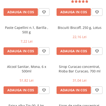
Geluri si deodorante igiena intima
Maturi, mopuri si galeti
Tampoane si absorbante
Accesorii maturi, mopuri & galeti
ADAUGA IN COS
ADAUGA IN COS
Scutece adulti
Produse curatare casa si exterior
Solare
Detergenti universali
Produse autobronzante
Solutii dezinfectante
Paste Capellini n.1, Barilla ,
Biscuiti Biscoff, 250 g, Lotus
500 g
Produse cu protectie solara
Servetele umede antibacteriene
22,16 Lei
suprafete
Igiena dentara
7,22 Lei
Solutie curatat mobila
Pasta de dinti
Solutie curatat podele
ADAUGA IN COS
ADAUGA IN COS
Produse manichiura & pedichiura
Solutie curatat geamuri
Oja
Stergatoare geam
Dizolvante si tratamente pentru
Alcool Sanitar, Mona, 6 x
Sirop Curacao concentrat,
Solutie curatat covoare
unghii
500ml
Rioba Bar Curacao, 700 ml
Insecticide & capcane
Machiaj
51,82 Lei
31,04 Lei
Produse ingrijire incaltaminte si
Luciu si balsam de buze
accesorii
ADAUGA IN COS
ADAUGA IN COS
Produse dezinfectante
Masini curatat pardoseli
Alcool sanitar
Odorizant camera
Consumabile sanitare
Organizare si depozitare
Faina alba Tip 00, 5 kg,
Sirop de rodie concentrat,