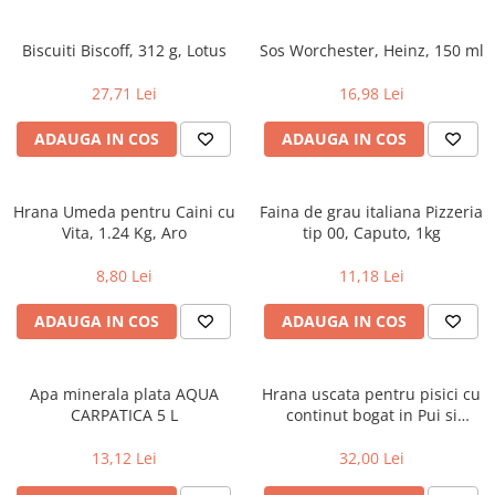
Biscuiti Biscoff, 312 g, Lotus
Sos Worchester, Heinz, 150 ml
27,71 Lei
16,98 Lei
ADAUGA IN COS
ADAUGA IN COS
Hrana Umeda pentru Caini cu
Faina de grau italiana Pizzeria
Vita, 1.24 Kg, Aro
tip 00, Caputo, 1kg
8,80 Lei
11,18 Lei
ADAUGA IN COS
ADAUGA IN COS
Apa minerala plata AQUA
Hrana uscata pentru pisici cu
CARPATICA 5 L
continut bogat in Pui si
Cereale Integrale, Purina One
Junior, 800g
13,12 Lei
32,00 Lei