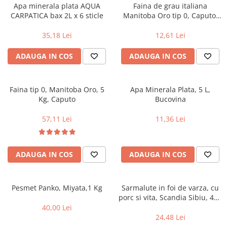
Alte bauturi alcoolice
Hartie igienica
Servetele umede antibacteriene
Chipsuri & Snacksuri
Apa minerala plata AQUA
Faina de grau italiana
Sosuri si dressinguri
pentru maini
Bauturi Non-Alcoolice
CARPATICA bax 2L x 6 sticle
Manitoba Oro tip 0, Caputo,
Dezinfectant toaleta
1kg
Siropuri si toppinguri
Lotiuni si creme de corp
Bauturi carbogazoase
Detartrant toaleta
35,18 Lei
12,61 Lei
Condimente
Tratamente ingrijire corp
Bauturi necarbogazoase
Solutii suprafete baie
Faina, orez & alte alimente de baza
Deodorante si antiperspirante
ADAUGA IN COS
ADAUGA IN COS
Bauturi energizante
Odorizant toaleta
Paste fainoase si cereale
Ceara, benzi si creme depilatoare
Apa
Absorbant umiditate
Ulei, otet
Plasturi
Siropuri
Solutii desfundat tevi
Faina tip 0, Manitoba Oro, 5
Apa Minerala Plata, 5 L,
Cafea si ceai
Sapun dezinfectant
Perii wc
Kg, Caputo
Bucovina
Gem, miere si alte creme
Ingrijire par
Produse curatare bucatarie
tartinabile
57,11 Lei
11,36 Lei
Sampon de par
Detergent vase
Dulciuri
Balsam de par
Solutii suprafete bucatarie
Chipsuri & Snaksuri
Tratamente si masca de par
Saci menajeri
ADAUGA IN COS
ADAUGA IN COS
Conserve
Vopsea de par si oxidant
Bureti vase si lavete
Bauturi alcoolice
Fixativ si spuma de par
Folii si pungi alimentare
Ceara de par si gel
Pesmet Panko, Miyata,1 Kg
Sarmalute in foi de varza, cu
Prosoape de hartie si servetele
porc si vita, Scandia Sibiu, 400
Produse ingrijire barba si mustata
Manusi unica folosinta
g
40,00 Lei
Igiena intima
Vesela unica folosinta
24,48 Lei