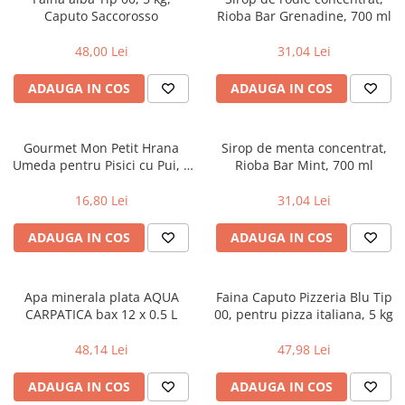
Caputo Saccorosso
Rioba Bar Grenadine, 700 ml
Uniforme medicale de unica
Cutii depozitare
folosinta
Umerase pentru haine si suporturi
48,00 Lei
31,04 Lei
Organizatoare imbracaminte si
incaltaminte
ADAUGA IN COS
ADAUGA IN COS
Cosuri de gunoi
Carucioare pentru cumparaturi
Gourmet Mon Petit Hrana
Sirop de menta concentrat,
Baterii, acumulatori si
Umeda pentru Pisici cu Pui, 6
Rioba Bar Mint, 700 ml
incarcatoare
X50 g, Purina
16,80 Lei
31,04 Lei
ADAUGA IN COS
ADAUGA IN COS
Apa minerala plata AQUA
Faina Caputo Pizzeria Blu Tip
CARPATICA bax 12 x 0.5 L
00, pentru pizza italiana, 5 kg
48,14 Lei
47,98 Lei
ADAUGA IN COS
ADAUGA IN COS