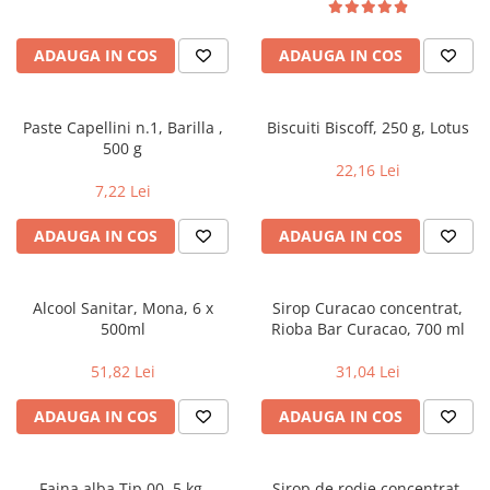
Geluri si deodorante igiena intima
Maturi, mopuri si galeti
Tampoane si absorbante
Accesorii maturi, mopuri & galeti
ADAUGA IN COS
ADAUGA IN COS
Scutece adulti
Produse curatare casa si exterior
Solare
Detergenti universali
Produse autobronzante
Solutii dezinfectante
Paste Capellini n.1, Barilla ,
Biscuiti Biscoff, 250 g, Lotus
500 g
Produse cu protectie solara
Servetele umede antibacteriene
22,16 Lei
suprafete
Igiena dentara
7,22 Lei
Solutie curatat mobila
Pasta de dinti
Solutie curatat podele
ADAUGA IN COS
ADAUGA IN COS
Produse manichiura & pedichiura
Solutie curatat geamuri
Oja
Stergatoare geam
Dizolvante si tratamente pentru
Alcool Sanitar, Mona, 6 x
Sirop Curacao concentrat,
Solutie curatat covoare
unghii
500ml
Rioba Bar Curacao, 700 ml
Insecticide & capcane
Machiaj
51,82 Lei
31,04 Lei
Produse ingrijire incaltaminte si
Luciu si balsam de buze
accesorii
ADAUGA IN COS
ADAUGA IN COS
Produse dezinfectante
Masini curatat pardoseli
Alcool sanitar
Odorizant camera
Consumabile sanitare
Organizare si depozitare
Faina alba Tip 00, 5 kg,
Sirop de rodie concentrat,