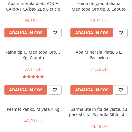
Alte bauturi alcoolice
Hartie igienica
Servetele umede antibacteriene
Chipsuri & Snacksuri
Apa minerala plata AQUA
Faina de grau italiana
Sosuri si dressinguri
pentru maini
Bauturi Non-Alcoolice
CARPATICA bax 2L x 6 sticle
Manitoba Oro tip 0, Caputo,
Dezinfectant toaleta
1kg
Siropuri si toppinguri
Lotiuni si creme de corp
Bauturi carbogazoase
Detartrant toaleta
35,18 Lei
12,61 Lei
Condimente
Tratamente ingrijire corp
Bauturi necarbogazoase
Solutii suprafete baie
Faina, orez & alte alimente de baza
Deodorante si antiperspirante
ADAUGA IN COS
ADAUGA IN COS
Bauturi energizante
Odorizant toaleta
Paste fainoase si cereale
Ceara, benzi si creme depilatoare
Apa
Absorbant umiditate
Ulei, otet
Plasturi
Siropuri
Solutii desfundat tevi
Faina tip 0, Manitoba Oro, 5
Apa Minerala Plata, 5 L,
Cafea si ceai
Sapun dezinfectant
Perii wc
Kg, Caputo
Bucovina
Gem, miere si alte creme
Ingrijire par
Produse curatare bucatarie
tartinabile
57,11 Lei
11,36 Lei
Sampon de par
Detergent vase
Dulciuri
Balsam de par
Solutii suprafete bucatarie
Chipsuri & Snaksuri
Tratamente si masca de par
Saci menajeri
ADAUGA IN COS
ADAUGA IN COS
Conserve
Vopsea de par si oxidant
Bureti vase si lavete
Bauturi alcoolice
Fixativ si spuma de par
Folii si pungi alimentare
Ceara de par si gel
Pesmet Panko, Miyata,1 Kg
Sarmalute in foi de varza, cu
Prosoape de hartie si servetele
porc si vita, Scandia Sibiu, 400
Produse ingrijire barba si mustata
Manusi unica folosinta
g
40,00 Lei
Igiena intima
Vesela unica folosinta
24,48 Lei