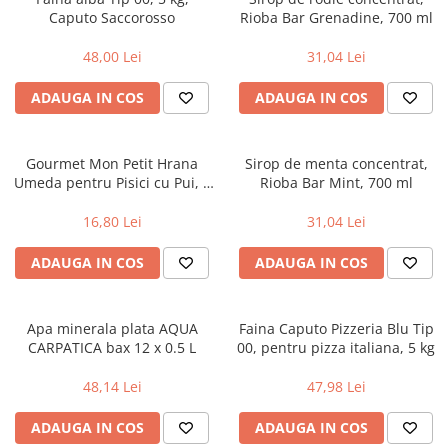
Caputo Saccorosso
Rioba Bar Grenadine, 700 ml
Uniforme medicale de unica
Cutii depozitare
folosinta
Umerase pentru haine si suporturi
48,00 Lei
31,04 Lei
Organizatoare imbracaminte si
incaltaminte
ADAUGA IN COS
ADAUGA IN COS
Cosuri de gunoi
Carucioare pentru cumparaturi
Gourmet Mon Petit Hrana
Sirop de menta concentrat,
Baterii, acumulatori si
Umeda pentru Pisici cu Pui, 6
Rioba Bar Mint, 700 ml
incarcatoare
X50 g, Purina
16,80 Lei
31,04 Lei
ADAUGA IN COS
ADAUGA IN COS
Apa minerala plata AQUA
Faina Caputo Pizzeria Blu Tip
CARPATICA bax 12 x 0.5 L
00, pentru pizza italiana, 5 kg
48,14 Lei
47,98 Lei
ADAUGA IN COS
ADAUGA IN COS