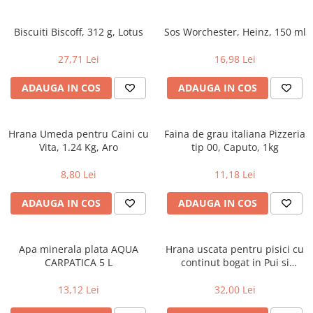
Biscuiti Biscoff, 312 g, Lotus
Sos Worchester, Heinz, 150 ml
27,71 Lei
16,98 Lei
ADAUGA IN COS
ADAUGA IN COS
Hrana Umeda pentru Caini cu
Faina de grau italiana Pizzeria
Vita, 1.24 Kg, Aro
tip 00, Caputo, 1kg
8,80 Lei
11,18 Lei
ADAUGA IN COS
ADAUGA IN COS
Apa minerala plata AQUA
Hrana uscata pentru pisici cu
CARPATICA 5 L
continut bogat in Pui si
Cereale Integrale, Purina One
Junior, 800g
13,12 Lei
32,00 Lei