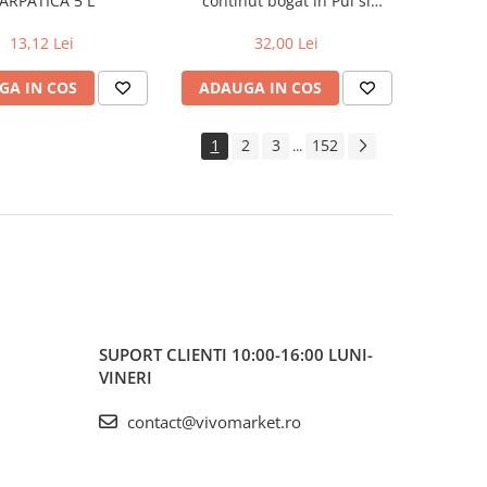
ARPATICA 5 L
continut bogat in Pui si
Cereale Integrale, Purina One
Junior, 800g
13,12 Lei
32,00 Lei
GA IN COS
ADAUGA IN COS
1
2
3
152
...
SUPORT CLIENTI
10:00-16:00 LUNI-
VINERI
contact@vivomarket.ro