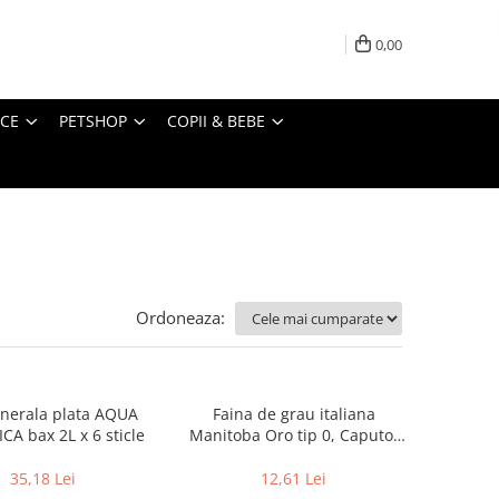
0,00
ICE
PETSHOP
COPII & BEBE
Ordoneaza:
nerala plata AQUA
Faina de grau italiana
CA bax 2L x 6 sticle
Manitoba Oro tip 0, Caputo,
1kg
35,18 Lei
12,61 Lei