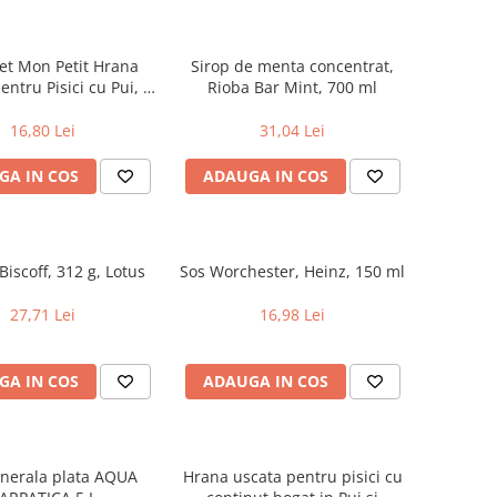
t Mon Petit Hrana
Sirop de menta concentrat,
ntru Pisici cu Pui, 6
Rioba Bar Mint, 700 ml
X50 g, Purina
16,80 Lei
31,04 Lei
GA IN COS
ADAUGA IN COS
 Biscoff, 312 g, Lotus
Sos Worchester, Heinz, 150 ml
27,71 Lei
16,98 Lei
GA IN COS
ADAUGA IN COS
nerala plata AQUA
Hrana uscata pentru pisici cu