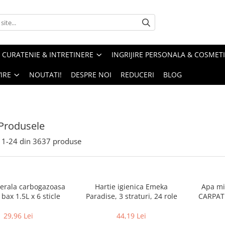
CURATENIE & INTRETINERE
INGRIJIRE PERSONALA & COSMET
IRE
NOUTATI!
DESPRE NOI
REDUCERI
BLOG
Produsele
1-
24
din
3637
produse
erala carbogazoasa
Hartie igienica Emeka
Apa mi
bax 1.5L x 6 sticle
Paradise, 3 straturi, 24 role
CARPATI
29,96 Lei
44,19 Lei