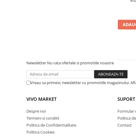
Vit
Uniforme medicale de unica
Cutii depozitare
folosinta
Umerase pentru haine si suporturi
Organizatoare imbracaminte si
ADAUG
incaltaminte
Cosuri de gunoi
Carucioare pentru cumparaturi
Baterii, acumulatori si
incarcatoare
Newsletter
Nu rata ofertele si promotiile noastre
Vreau sa primesc newsletter cu promotiile magazinului. Af
VIVO MARKET
SUPORT 
Despre noi
Formular 
Termeni si conditii
Politica d
Politica de Confidentialitate
Contact
Politica Cookies