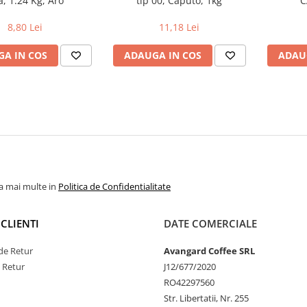
a, 1.24 Kg, Aro
tip 00, Caputo, 1kg
C
8,80 Lei
11,18 Lei
A IN COS
ADAUGA IN COS
ADAU
la mai multe in
Politica de Confidentialitate
CLIENTI
DATE COMERCIALE
de Retur
Avangard Coffee SRL
e Retur
J12/677/2020
RO42297560
Str. Libertatii, Nr. 255