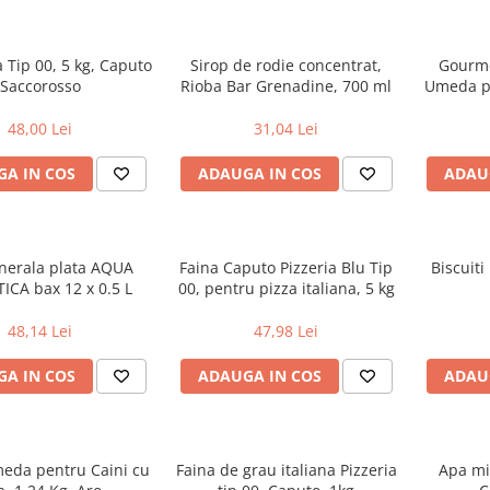
a Tip 00, 5 kg, Caputo
Sirop de rodie concentrat,
Gourme
Saccorosso
Rioba Bar Grenadine, 700 ml
Umeda pe
48,00 Lei
31,04 Lei
A IN COS
ADAUGA IN COS
ADAU
nerala plata AQUA
Faina Caputo Pizzeria Blu Tip
Biscuiti
ICA bax 12 x 0.5 L
00, pentru pizza italiana, 5 kg
48,14 Lei
47,98 Lei
A IN COS
ADAUGA IN COS
ADAU
eda pentru Caini cu
Faina de grau italiana Pizzeria
Apa mi