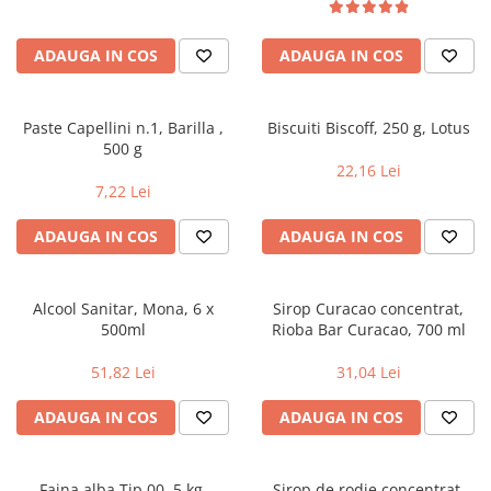
Geluri si deodorante igiena intima
Maturi, mopuri si galeti
Tampoane si absorbante
Accesorii maturi, mopuri & galeti
ADAUGA IN COS
ADAUGA IN COS
Scutece adulti
Produse curatare casa si exterior
Solare
Detergenti universali
Produse autobronzante
Solutii dezinfectante
Paste Capellini n.1, Barilla ,
Biscuiti Biscoff, 250 g, Lotus
500 g
Produse cu protectie solara
Servetele umede antibacteriene
22,16 Lei
suprafete
Igiena dentara
7,22 Lei
Solutie curatat mobila
Pasta de dinti
Solutie curatat podele
ADAUGA IN COS
ADAUGA IN COS
Produse manichiura & pedichiura
Solutie curatat geamuri
Oja
Stergatoare geam
Dizolvante si tratamente pentru
Alcool Sanitar, Mona, 6 x
Sirop Curacao concentrat,
Solutie curatat covoare
unghii
500ml
Rioba Bar Curacao, 700 ml
Insecticide & capcane
Machiaj
51,82 Lei
31,04 Lei
Produse ingrijire incaltaminte si
Luciu si balsam de buze
accesorii
ADAUGA IN COS
ADAUGA IN COS
Produse dezinfectante
Masini curatat pardoseli
Alcool sanitar
Odorizant camera
Consumabile sanitare
Organizare si depozitare
Faina alba Tip 00, 5 kg,
Sirop de rodie concentrat,