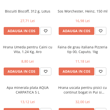
Biscuiti Biscoff, 312 g, Lotus
Sos Worchester, Heinz, 150 ml
27,71 Lei
16,98 Lei
ADAUGA IN COS
ADAUGA IN COS
Hrana Umeda pentru Caini cu
Faina de grau italiana Pizzeria
Vita, 1.24 Kg, Aro
tip 00, Caputo, 1kg
8,80 Lei
11,18 Lei
ADAUGA IN COS
ADAUGA IN COS
Apa minerala plata AQUA
Hrana uscata pentru pisici cu
CARPATICA 5 L
continut bogat in Pui si
Cereale Integrale, Purina One
Junior, 800g
13,12 Lei
32,00 Lei