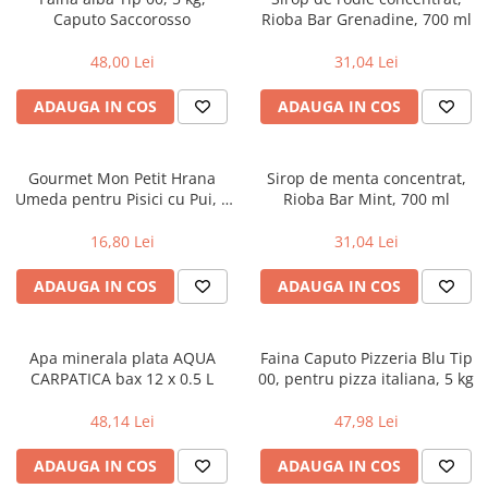
Caputo Saccorosso
Rioba Bar Grenadine, 700 ml
Uniforme medicale de unica
Cutii depozitare
folosinta
Umerase pentru haine si suporturi
48,00 Lei
31,04 Lei
Organizatoare imbracaminte si
incaltaminte
ADAUGA IN COS
ADAUGA IN COS
Cosuri de gunoi
Carucioare pentru cumparaturi
Gourmet Mon Petit Hrana
Sirop de menta concentrat,
Baterii, acumulatori si
Umeda pentru Pisici cu Pui, 6
Rioba Bar Mint, 700 ml
incarcatoare
X50 g, Purina
16,80 Lei
31,04 Lei
ADAUGA IN COS
ADAUGA IN COS
Apa minerala plata AQUA
Faina Caputo Pizzeria Blu Tip
CARPATICA bax 12 x 0.5 L
00, pentru pizza italiana, 5 kg
48,14 Lei
47,98 Lei
ADAUGA IN COS
ADAUGA IN COS