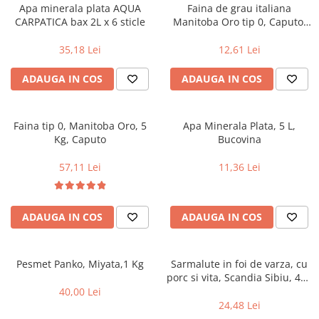
Alte bauturi alcoolice
Hartie igienica
Servetele umede antibacteriene
Chipsuri & Snacksuri
Apa minerala plata AQUA
Faina de grau italiana
Sosuri si dressinguri
pentru maini
Bauturi Non-Alcoolice
CARPATICA bax 2L x 6 sticle
Manitoba Oro tip 0, Caputo,
Dezinfectant toaleta
1kg
Siropuri si toppinguri
Lotiuni si creme de corp
Bauturi carbogazoase
Detartrant toaleta
35,18 Lei
12,61 Lei
Condimente
Tratamente ingrijire corp
Bauturi necarbogazoase
Solutii suprafete baie
Faina, orez & alte alimente de baza
Deodorante si antiperspirante
ADAUGA IN COS
ADAUGA IN COS
Bauturi energizante
Odorizant toaleta
Paste fainoase si cereale
Ceara, benzi si creme depilatoare
Apa
Absorbant umiditate
Ulei, otet
Plasturi
Siropuri
Solutii desfundat tevi
Faina tip 0, Manitoba Oro, 5
Apa Minerala Plata, 5 L,
Cafea si ceai
Sapun dezinfectant
Perii wc
Kg, Caputo
Bucovina
Gem, miere si alte creme
Ingrijire par
Produse curatare bucatarie
tartinabile
57,11 Lei
11,36 Lei
Sampon de par
Detergent vase
Dulciuri
Balsam de par
Solutii suprafete bucatarie
Chipsuri & Snaksuri
Tratamente si masca de par
Saci menajeri
ADAUGA IN COS
ADAUGA IN COS
Conserve
Vopsea de par si oxidant
Bureti vase si lavete
Bauturi alcoolice
Fixativ si spuma de par
Folii si pungi alimentare
Ceara de par si gel
Pesmet Panko, Miyata,1 Kg
Sarmalute in foi de varza, cu
Prosoape de hartie si servetele
porc si vita, Scandia Sibiu, 400
Produse ingrijire barba si mustata
Manusi unica folosinta
g
40,00 Lei
Igiena intima
Vesela unica folosinta
24,48 Lei