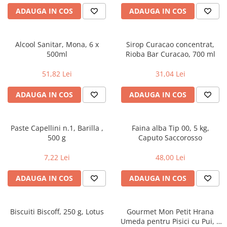
Geluri si deodorante igiena intima
Maturi, mopuri si galeti
ADAUGA IN COS
ADAUGA IN COS
Tampoane si absorbante
Accesorii maturi, mopuri & galeti
Scutece adulti
Produse curatare casa si exterior
Solare
Alcool Sanitar, Mona, 6 x
Sirop Curacao concentrat,
Detergenti universali
500ml
Rioba Bar Curacao, 700 ml
Produse autobronzante
Solutii dezinfectante
Produse cu protectie solara
Servetele umede antibacteriene
51,82 Lei
31,04 Lei
suprafete
Igiena dentara
ADAUGA IN COS
ADAUGA IN COS
Solutie curatat mobila
Pasta de dinti
Solutie curatat podele
Produse manichiura & pedichiura
Solutie curatat geamuri
Paste Capellini n.1, Barilla ,
Faina alba Tip 00, 5 kg,
Oja
Stergatoare geam
500 g
Caputo Saccorosso
Dizolvante si tratamente pentru
Solutie curatat covoare
unghii
7,22 Lei
48,00 Lei
Insecticide & capcane
Machiaj
Produse ingrijire incaltaminte si
ADAUGA IN COS
ADAUGA IN COS
Luciu si balsam de buze
accesorii
Produse dezinfectante
Masini curatat pardoseli
Alcool sanitar
Odorizant camera
Biscuiti Biscoff, 250 g, Lotus
Gourmet Mon Petit Hrana
Umeda pentru Pisici cu Pui, 6
Consumabile sanitare
Organizare si depozitare