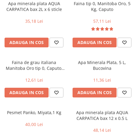
Alte bauturi alcoolice
Hartie igienica
Servetele umede antibacteriene
Chipsuri & Snacksuri
Apa minerala plata AQUA
Faina tip 0, Manitoba Oro, 5
Sosuri si dressinguri
pentru maini
Bauturi Non-Alcoolice
CARPATICA bax 2L x 6 sticle
Kg, Caputo
Dezinfectant toaleta
Siropuri si toppinguri
Lotiuni si creme de corp
Bauturi carbogazoase
Detartrant toaleta
35,18 Lei
57,11 Lei
Condimente
Tratamente ingrijire corp
Bauturi necarbogazoase
Solutii suprafete baie
Faina, orez & alte alimente de baza
Deodorante si antiperspirante
Bauturi energizante
Odorizant toaleta
Paste fainoase si cereale
Ceara, benzi si creme depilatoare
Apa
Absorbant umiditate
ADAUGA IN COS
ADAUGA IN COS
Ulei, otet
Plasturi
Siropuri
Solutii desfundat tevi
Cafea si ceai
Sapun dezinfectant
Perii wc
Faina de grau italiana
Apa Minerala Plata, 5 L,
Gem, miere si alte creme
Ingrijire par
Produse curatare bucatarie
Manitoba Oro tip 0, Caputo,
Bucovina
tartinabile
Sampon de par
1kg
Detergent vase
Dulciuri
12,61 Lei
11,36 Lei
Balsam de par
Solutii suprafete bucatarie
Chipsuri & Snaksuri
Tratamente si masca de par
Saci menajeri
ADAUGA IN COS
ADAUGA IN COS
Conserve
Vopsea de par si oxidant
Bureti vase si lavete
Bauturi alcoolice
Fixativ si spuma de par
Folii si pungi alimentare
Ceara de par si gel
Pesmet Panko, Miyata,1 Kg
Apa minerala plata AQUA
Prosoape de hartie si servetele
CARPATICA bax 12 x 0.5 L
Produse ingrijire barba si mustata
Manusi unica folosinta
40,00 Lei
Igiena intima
Vesela unica folosinta
48,14 Lei