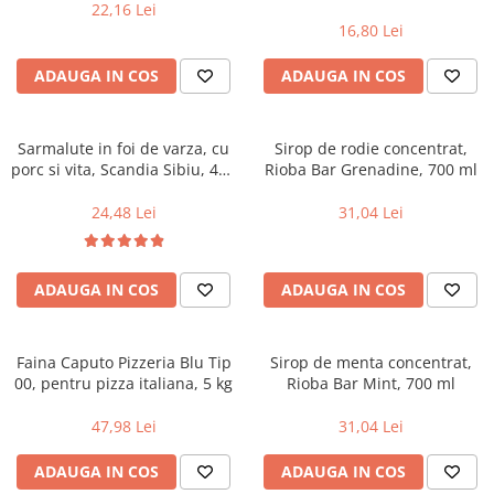
X50 g, Purina
22,16 Lei
Uniforme medicale de unica
Cutii depozitare
16,80 Lei
folosinta
Umerase pentru haine si suporturi
ADAUGA IN COS
ADAUGA IN COS
Organizatoare imbracaminte si
incaltaminte
Cosuri de gunoi
Sarmalute in foi de varza, cu
Sirop de rodie concentrat,
Carucioare pentru cumparaturi
porc si vita, Scandia Sibiu, 400
Rioba Bar Grenadine, 700 ml
g
Baterii, acumulatori si
24,48 Lei
31,04 Lei
incarcatoare
ADAUGA IN COS
ADAUGA IN COS
Faina Caputo Pizzeria Blu Tip
Sirop de menta concentrat,
00, pentru pizza italiana, 5 kg
Rioba Bar Mint, 700 ml
47,98 Lei
31,04 Lei
ADAUGA IN COS
ADAUGA IN COS