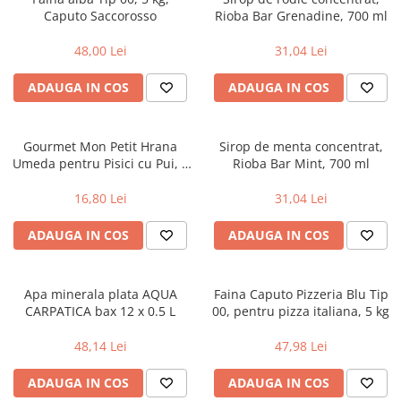
Caputo Saccorosso
Rioba Bar Grenadine, 700 ml
Uniforme medicale de unica
Cutii depozitare
folosinta
Umerase pentru haine si suporturi
48,00 Lei
31,04 Lei
Organizatoare imbracaminte si
incaltaminte
ADAUGA IN COS
ADAUGA IN COS
Cosuri de gunoi
Carucioare pentru cumparaturi
Gourmet Mon Petit Hrana
Sirop de menta concentrat,
Baterii, acumulatori si
Umeda pentru Pisici cu Pui, 6
Rioba Bar Mint, 700 ml
incarcatoare
X50 g, Purina
16,80 Lei
31,04 Lei
ADAUGA IN COS
ADAUGA IN COS
Apa minerala plata AQUA
Faina Caputo Pizzeria Blu Tip
CARPATICA bax 12 x 0.5 L
00, pentru pizza italiana, 5 kg
48,14 Lei
47,98 Lei
ADAUGA IN COS
ADAUGA IN COS