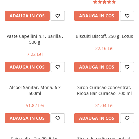
Geluri si deodorante igiena intima
Maturi, mopuri si galeti
Tampoane si absorbante
Accesorii maturi, mopuri & galeti
ADAUGA IN COS
ADAUGA IN COS
Scutece adulti
Produse curatare casa si exterior
Solare
Detergenti universali
Produse autobronzante
Solutii dezinfectante
Paste Capellini n.1, Barilla ,
Biscuiti Biscoff, 250 g, Lotus
500 g
Produse cu protectie solara
Servetele umede antibacteriene
22,16 Lei
suprafete
Igiena dentara
7,22 Lei
Solutie curatat mobila
Pasta de dinti
Solutie curatat podele
ADAUGA IN COS
ADAUGA IN COS
Produse manichiura & pedichiura
Solutie curatat geamuri
Oja
Stergatoare geam
Dizolvante si tratamente pentru
Alcool Sanitar, Mona, 6 x
Sirop Curacao concentrat,
Solutie curatat covoare
unghii
500ml
Rioba Bar Curacao, 700 ml
Insecticide & capcane
Machiaj
51,82 Lei
31,04 Lei
Produse ingrijire incaltaminte si
Luciu si balsam de buze
accesorii
ADAUGA IN COS
ADAUGA IN COS
Produse dezinfectante
Masini curatat pardoseli
Alcool sanitar
Odorizant camera
Consumabile sanitare
Organizare si depozitare
Faina alba Tip 00, 5 kg,
Sirop de rodie concentrat,