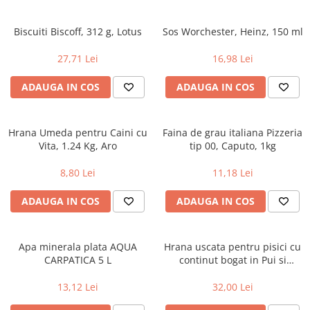
Biscuiti Biscoff, 312 g, Lotus
Sos Worchester, Heinz, 150 ml
27,71 Lei
16,98 Lei
ADAUGA IN COS
ADAUGA IN COS
Hrana Umeda pentru Caini cu
Faina de grau italiana Pizzeria
Vita, 1.24 Kg, Aro
tip 00, Caputo, 1kg
8,80 Lei
11,18 Lei
ADAUGA IN COS
ADAUGA IN COS
Apa minerala plata AQUA
Hrana uscata pentru pisici cu
CARPATICA 5 L
continut bogat in Pui si
Cereale Integrale, Purina One
Junior, 800g
13,12 Lei
32,00 Lei