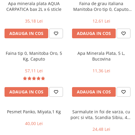
Alte bauturi alcoolice
Hartie igienica
Servetele umede antibacteriene
Chipsuri & Snacksuri
Apa minerala plata AQUA
Faina de grau italiana
Sosuri si dressinguri
pentru maini
Bauturi Non-Alcoolice
CARPATICA bax 2L x 6 sticle
Manitoba Oro tip 0, Caputo,
Dezinfectant toaleta
1kg
Siropuri si toppinguri
Lotiuni si creme de corp
Bauturi carbogazoase
Detartrant toaleta
35,18 Lei
12,61 Lei
Condimente
Tratamente ingrijire corp
Bauturi necarbogazoase
Solutii suprafete baie
Faina, orez & alte alimente de baza
Deodorante si antiperspirante
ADAUGA IN COS
ADAUGA IN COS
Bauturi energizante
Odorizant toaleta
Paste fainoase si cereale
Ceara, benzi si creme depilatoare
Apa
Absorbant umiditate
Ulei, otet
Plasturi
Siropuri
Solutii desfundat tevi
Faina tip 0, Manitoba Oro, 5
Apa Minerala Plata, 5 L,
Cafea si ceai
Sapun dezinfectant
Perii wc
Kg, Caputo
Bucovina
Gem, miere si alte creme
Ingrijire par
Produse curatare bucatarie
tartinabile
57,11 Lei
11,36 Lei
Sampon de par
Detergent vase
Dulciuri
Balsam de par
Solutii suprafete bucatarie
Chipsuri & Snaksuri
Tratamente si masca de par
Saci menajeri
ADAUGA IN COS
ADAUGA IN COS
Conserve
Vopsea de par si oxidant
Bureti vase si lavete
Bauturi alcoolice
Fixativ si spuma de par
Folii si pungi alimentare
Ceara de par si gel
Pesmet Panko, Miyata,1 Kg
Sarmalute in foi de varza, cu
Prosoape de hartie si servetele
porc si vita, Scandia Sibiu, 400
Produse ingrijire barba si mustata
Manusi unica folosinta
g
40,00 Lei
Igiena intima
Vesela unica folosinta
24,48 Lei