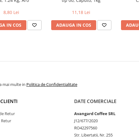
a, 1.24 Kg, Aro
tip 00, Caputo, 1kg
C
8,80 Lei
11,18 Lei
A IN COS
ADAUGA IN COS
ADAU
la mai multe in
Politica de Confidentialitate
CLIENTI
DATE COMERCIALE
de Retur
Avangard Coffee SRL
e Retur
J12/677/2020
RO42297560
Str. Libertatii, Nr. 255