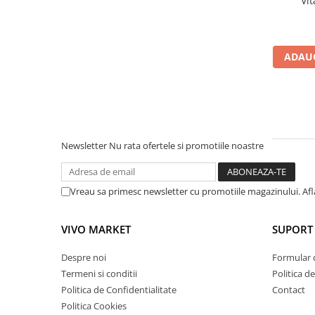
Vit
Uniforme medicale de unica
Cutii depozitare
folosinta
Umerase pentru haine si suporturi
Organizatoare imbracaminte si
ADAUG
incaltaminte
Cosuri de gunoi
Carucioare pentru cumparaturi
Baterii, acumulatori si
incarcatoare
Newsletter
Nu rata ofertele si promotiile noastre
Vreau sa primesc newsletter cu promotiile magazinului. Af
VIVO MARKET
SUPORT 
Despre noi
Formular 
Termeni si conditii
Politica d
Politica de Confidentialitate
Contact
Politica Cookies