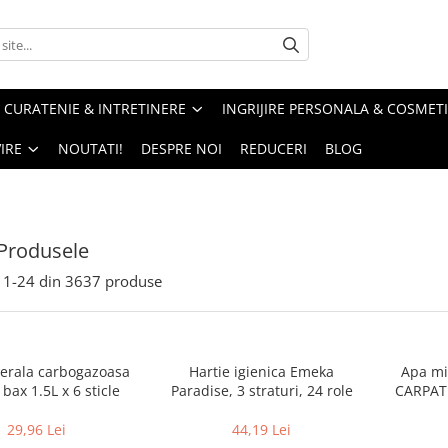
CURATENIE & INTRETINERE
INGRIJIRE PERSONALA & COSMET
IRE
NOUTATI!
DESPRE NOI
REDUCERI
BLOG
Produsele
1-
24
din
3637
produse
erala carbogazoasa
Hartie igienica Emeka
Apa mi
bax 1.5L x 6 sticle
Paradise, 3 straturi, 24 role
CARPATI
29,96 Lei
44,19 Lei