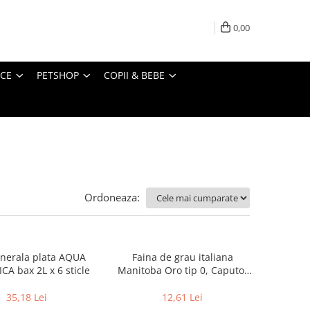
0,00
ICE
PETSHOP
COPII & BEBE
Ordoneaza:
nerala plata AQUA
Faina de grau italiana
CA bax 2L x 6 sticle
Manitoba Oro tip 0, Caputo,
1kg
35,18 Lei
12,61 Lei