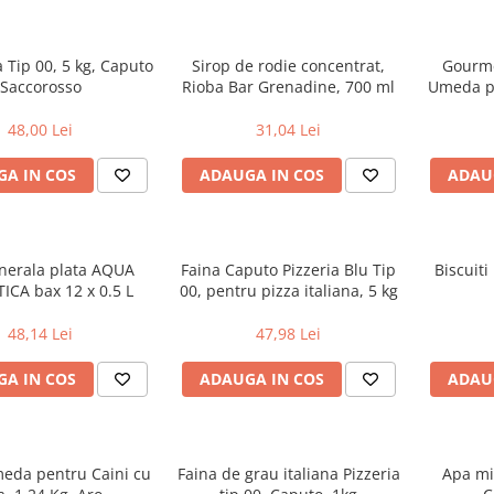
a Tip 00, 5 kg, Caputo
Sirop de rodie concentrat,
Gourme
Saccorosso
Rioba Bar Grenadine, 700 ml
Umeda pe
48,00 Lei
31,04 Lei
A IN COS
ADAUGA IN COS
ADAU
nerala plata AQUA
Faina Caputo Pizzeria Blu Tip
Biscuiti
ICA bax 12 x 0.5 L
00, pentru pizza italiana, 5 kg
48,14 Lei
47,98 Lei
A IN COS
ADAUGA IN COS
ADAU
eda pentru Caini cu
Faina de grau italiana Pizzeria
Apa mi