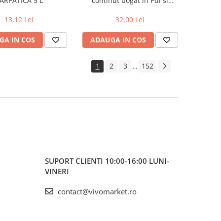
ARPATICA 5 L
continut bogat in Pui si
Cereale Integrale, Purina One
Junior, 800g
13,12 Lei
32,00 Lei
GA IN COS
ADAUGA IN COS
1
2
3
152
...
SUPORT CLIENTI
10:00-16:00 LUNI-
VINERI
contact@vivomarket.ro