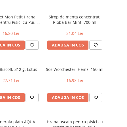
t Mon Petit Hrana
Sirop de menta concentrat,
ntru Pisici cu Pui, 6
Rioba Bar Mint, 700 ml
X50 g, Purina
16,80 Lei
31,04 Lei
GA IN COS
ADAUGA IN COS
 Biscoff, 312 g, Lotus
Sos Worchester, Heinz, 150 ml
27,71 Lei
16,98 Lei
GA IN COS
ADAUGA IN COS
nerala plata AQUA
Hrana uscata pentru pisici cu