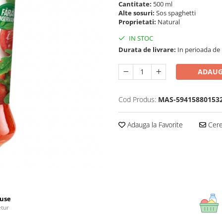
Cantitate:
500 ml
Alte sosuri:
Sos spaghetti
Proprietati:
Natural
IN STOC
Durata de livrare:
In perioada de Pa
ADAUG
Cod Produs:
MAS-59415880153
Adauga la Favorite
Cere 
use
etur