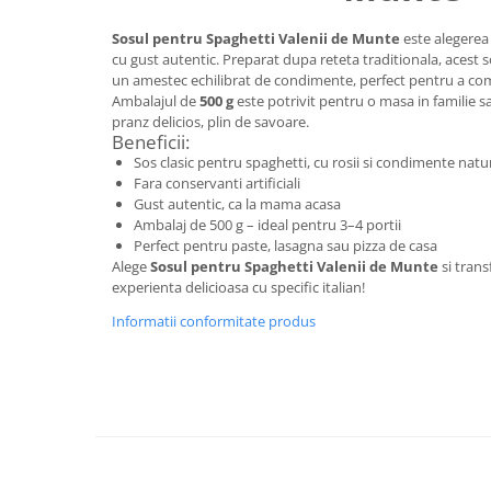
Uniforme medicale de unica
Cutii depozitare
Sosul pentru Spaghetti Valenii de Munte
este alegerea 
folosinta
Umerase pentru haine si suporturi
cu gust autentic. Preparat dupa reteta traditionala, acest so
un amestec echilibrat de condimente, perfect pentru a comp
Organizatoare imbracaminte si
Ambalajul de
500 g
este potrivit pentru o masa in familie s
incaltaminte
pranz delicios, plin de savoare.
Cosuri de gunoi
Beneficii:
Carucioare pentru cumparaturi
Sos clasic pentru spaghetti, cu rosii si condimente natu
Fara conservanti artificiali
Baterii, acumulatori si
Gust autentic, ca la mama acasa
incarcatoare
Ambalaj de 500 g – ideal pentru 3–4 portii
Perfect pentru paste, lasagna sau pizza de casa
Alege
Sosul pentru Spaghetti Valenii de Munte
si trans
experienta delicioasa cu specific italian!
Informatii conformitate produs