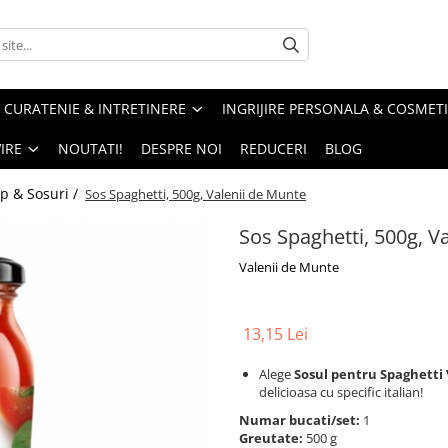
CURATENIE & INTRETINERE
INGRIJIRE PERSONALA & COSMET
IRE
NOUTATI!
DESPRE NOI
REDUCERI
BLOG
p & Sosuri /
Sos Spaghetti, 500g, Valenii de Munte
Sos Spaghetti, 500g, V
Valenii de Munte
13,15 Lei
Alege
Sosul pentru Spaghetti
delicioasa cu specific italian!
Numar bucati/set:
1
Greutate:
500 g