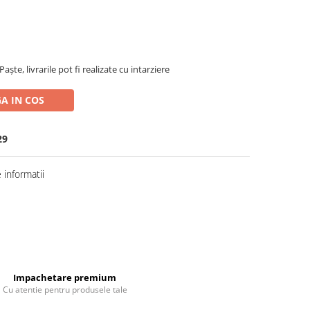
ște, livrarile pot fi realizate cu intarziere
A IN COS
29
informatii
Impachetare premium
Cu atentie pentru produsele tale