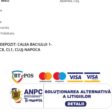
 MEU
Apahida, Cluj
re
e
omanda
Fidelitate
DEPOZIT: CALEA BACIULUI 1-
C8, CL1, CLUJ-NAPOCA