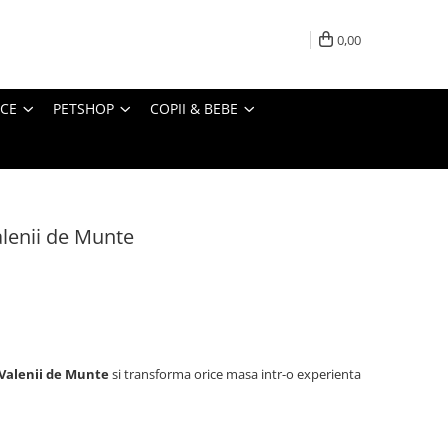
0,00
ICE
PETSHOP
COPII & BEBE
alenii de Munte
 Valenii de Munte
si transforma orice masa intr-o experienta