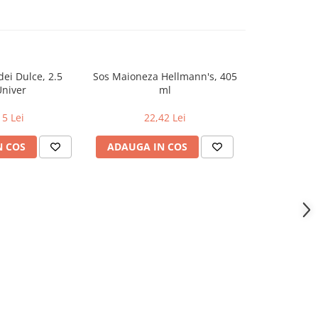
Sos Maioneza Hellmann's, 405
Sos Maioneza
Univer
ml
15 Lei
22,42 Lei
32
N COS
ADAUGA IN COS
ADAUGA 