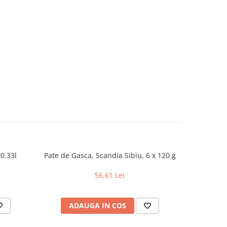
0.33l
Pate de Gasca, Scandia Sibiu, 6 x 120 g
Orez cu b
56,61 Lei
ADAUGA IN COS
AD