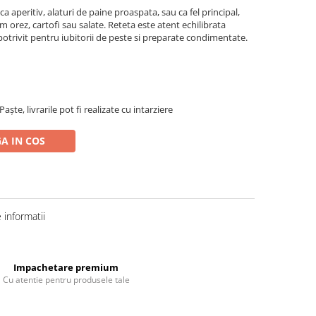
ca aperitiv, alaturi de paine proaspata, sau ca fel principal,
 orez, cartofi sau salate. Reteta este atent echilibrata
potrivit pentru iubitorii de peste si preparate condimentate.
ște, livrarile pot fi realizate cu intarziere
A IN COS
informatii
Impachetare premium
Cu atentie pentru produsele tale