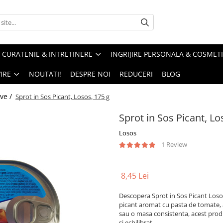
CURATENIE & INTRETINERE
INGRIJIRE PERSONALA & COSMET
IRE
NOUTATI!
DESPRE NOI
REDUCERI
BLOG
ve /
Sprot in Sos Picant, Losos, 175 g
Sprot in Sos Picant, Lo
Losos
1 Review
8,45 Lei
Descopera Sprot in Sos Picant Losos
picant aromat cu pasta de tomate, ar
sau o masa consistenta, acest prod
si echilibrat.