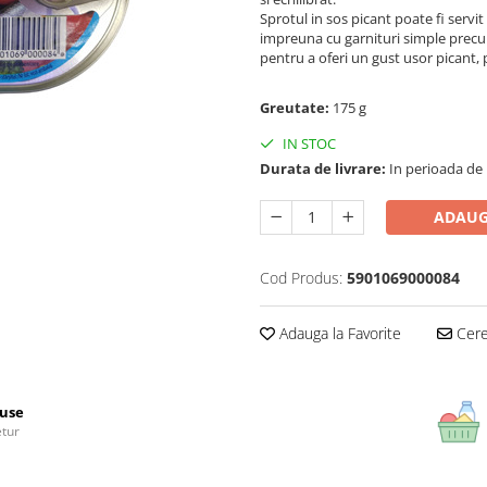
Sprotul in sos picant poate fi servit 
impreuna cu garnituri simple precum
pentru a oferi un gust usor picant, 
Greutate:
175 g
IN STOC
Durata de livrare:
In perioada de Pa
ADAUG
Cod Produs:
5901069000084
Adauga la Favorite
Cere 
use
etur