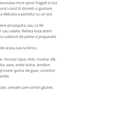
vuroasa intre sprot fraged si sos
unci cand iti doresti o gustare
 delicata a pestelui cu un sos
paine proaspata, sau ca fel
i sau salate. Reteta este atent
ru iubitorii de peste si preparate
de acasa sau la birou.
, mustar (apa, otet, mustar alb,
ita, sare, ardei dulce, amidon
ngrosare: guma de guar, corector
ardei.
te, cereale care contin gluten,