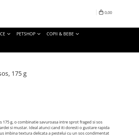
0,00
ICE
PETSHOP
COPII & BEBE
sos, 175 g
 175 g, o combinatie savuroasa intre sprot fraged si sos
dei si mustar. Ideal atunci cand iti doresti o gustare rapida
us imbina textura delicata a pestelui cu un sos condimentat