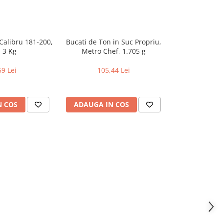
 Calibru 181-200,
Bucati de Ton in Suc Propriu,
Bucati de To
, 3 Kg
Metro Chef, 1.705 g
Chef
59 Lei
105,44 Lei
106
N COS
ADAUGA IN COS
ADAUGA 