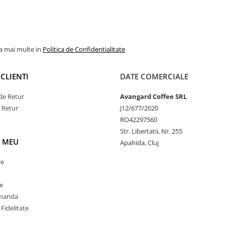
la mai multe in
Politica de Confidentialitate
CLIENTI
DATE COMERCIALE
de Retur
Avangard Coffee SRL
e Retur
J12/677/2020
RO42297560
Str. Libertatii, Nr. 255
 MEU
Apahida, Cluj
re
e
omanda
Fidelitate