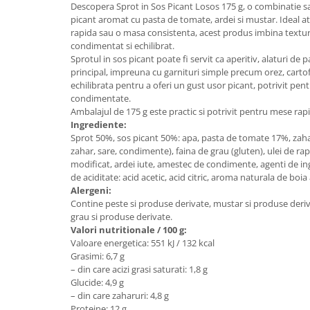
Descopera Sprot in Sos Picant Losos 175 g, o combinatie sa
Uniforme medicale de unica
Cutii depozitare
picant aromat cu pasta de tomate, ardei si mustar. Ideal at
folosinta
rapida sau o masa consistenta, acest produs imbina textura
Umerase pentru haine si suporturi
condimentat si echilibrat.
Organizatoare imbracaminte si
Sprotul in sos picant poate fi servit ca aperitiv, alaturi de 
incaltaminte
principal, impreuna cu garnituri simple precum orez, cartof
Cosuri de gunoi
echilibrata pentru a oferi un gust usor picant, potrivit pent
condimentate.
Carucioare pentru cumparaturi
Ambalajul de 175 g este practic si potrivit pentru mese rapi
Baterii, acumulatori si
Ingrediente:
incarcatoare
Sprot 50%, sos picant 50%: apa, pasta de tomate 17%, zahar
zahar, sare, condimente), faina de grau (gluten), ulei de rap
modificat, ardei iute, amestec de condimente, agenti de i
de aciditate: acid acetic, acid citric, aroma naturala de boia 
Alergeni:
Contine peste si produse derivate, mustar si produse deriva
grau si produse derivate.
Valori nutritionale / 100 g:
Valoare energetica: 551 kJ / 132 kcal
Grasimi: 6,7 g
– din care acizi grasi saturati: 1,8 g
Glucide: 4,9 g
– din care zaharuri: 4,8 g
Proteine: 12 g