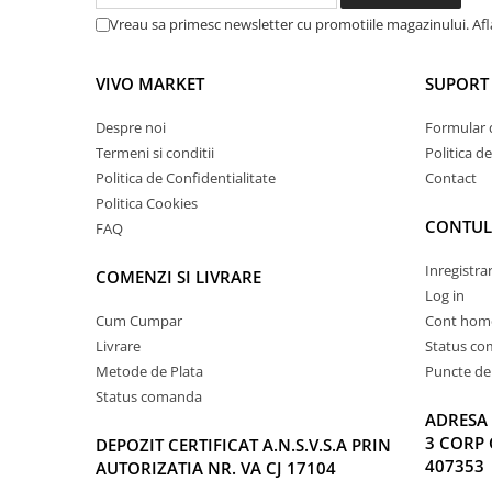
Vreau sa primesc newsletter cu promotiile magazinului. Af
VIVO MARKET
SUPORT 
Despre noi
Formular 
Termeni si conditii
Politica d
Politica de Confidentialitate
Contact
Politica Cookies
CONTUL
FAQ
Inregistra
COMENZI SI LIVRARE
Log in
Cum Cumpar
Cont hom
Livrare
Status c
Metode de Plata
Puncte de 
Status comanda
ADRESA 
3 CORP 
DEPOZIT CERTIFICAT A.N.S.V.S.A PRIN
407353
AUTORIZATIA NR. VA CJ 17104