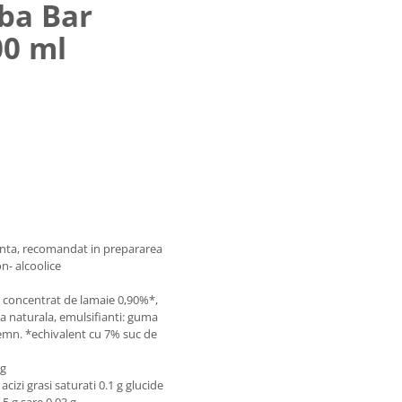
oba Bar
0 ml
ranta, recomandat in prepararea
on- alcoolice
suc concentrat de lamaie 0,90%*,
 naturala, emulsifianti: guma
n lemn. *echivalent cu 7% suc de
0g
cizi grasi saturati 0.1 g glucide