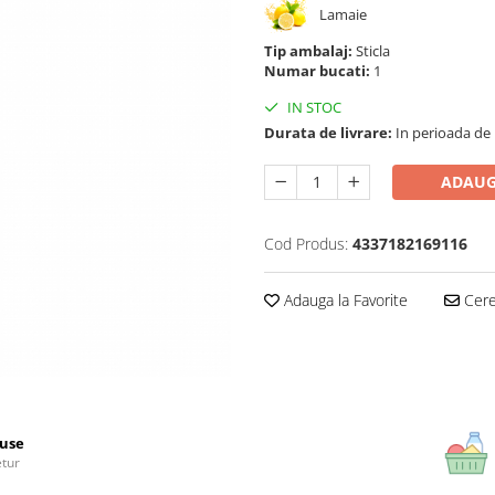
Lamaie
Tip ambalaj:
Sticla
Numar bucati:
1
IN STOC
Durata de livrare:
In perioada de Pa
ADAUG
Cod Produs:
4337182169116
Adauga la Favorite
Cere 
use
etur