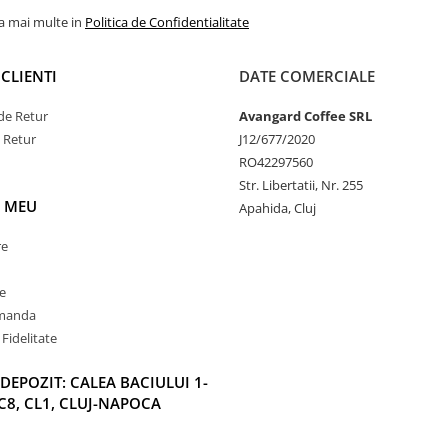
la mai multe in
Politica de Confidentialitate
CLIENTI
DATE COMERCIALE
de Retur
Avangard Coffee SRL
e Retur
J12/677/2020
RO42297560
Str. Libertatii, Nr. 255
 MEU
Apahida, Cluj
re
e
omanda
Fidelitate
DEPOZIT: CALEA BACIULUI 1-
C8, CL1, CLUJ-NAPOCA