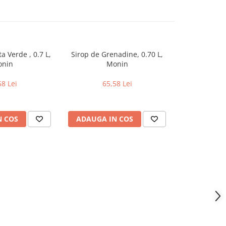
a Verde , 0.7 L,
Sirop de Grenadine, 0.70 L,
Sirop de Pep
nin
Monin
L,
58 Lei
65,58 Lei
65
N COS
ADAUGA IN COS
ADAUGA 