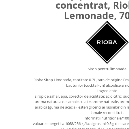
concentrat, Ri
Uniforme medicale de unica
Cutii depozitare
folosinta
Lemonade, 70
Umerase pentru haine si suporturi
Organizatoare imbracaminte si
incaltaminte
Cosuri de gunoi
Carucioare pentru cumparaturi
Baterii, acumulatori si
incarcatoare
Sirop pentru limonada
Rioba Sirop Limonada, cantitate 0.7L, tara de origine F
bauturilor (cocktail-uri) alcoolice si n
Ingrediente
sirop de zahar, apa, corector de aciditate: acid citric, 
aroma naturala de lamaie cu alte arome naturale, aroma
arabica (guma de acacia), esteri glicerici ai rasinilor di
lamaie reconstituit.
Informatii nutritionale/10
valoare energetica 1068/256 kj/kcal grasimi 0.5 g din care a