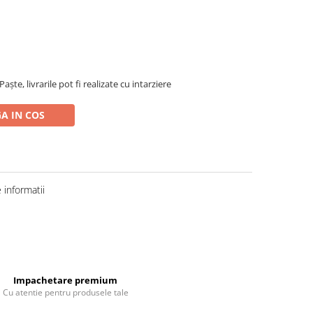
ște, livrarile pot fi realizate cu intarziere
A IN COS
informatii
Impachetare premium
Cu atentie pentru produsele tale