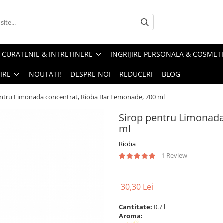
CURATENIE & INTRETINERE
INGRIJIRE PERSONALA & COSMET
IRE
NOUTATI!
DESPRE NOI
REDUCERI
BLOG
entru Limonada concentrat, Rioba Bar Lemonade, 700 ml
Sirop pentru Limonada
ml
Rioba
1 Review
30,30 Lei
Cantitate:
0.7 l
Aroma: