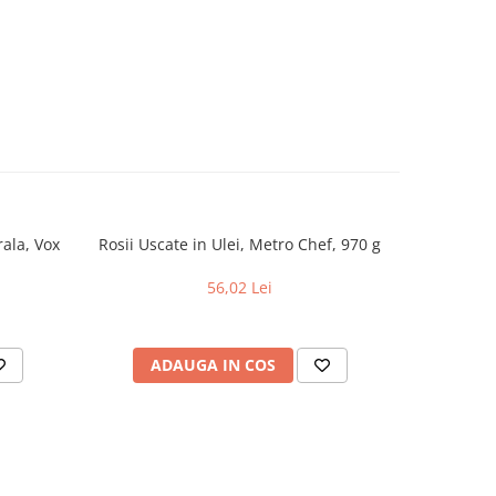
rala, Vox
Rosii Uscate in Ulei, Metro Chef, 970 g
Choco B
56,02 Lei
ADAUGA IN COS
AD