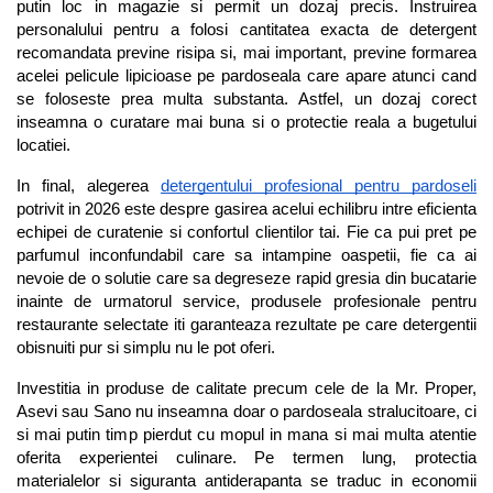
putin loc in magazie si permit un dozaj precis. Instruirea 
personalului pentru a folosi cantitatea exacta de detergent 
recomandata previne risipa si, mai important, previne formarea 
acelei pelicule lipicioase pe pardoseala care apare atunci cand 
se foloseste prea multa substanta. Astfel, un dozaj corect 
inseamna o curatare mai buna si o protectie reala a bugetului 
locatiei.
In final, alegerea 
detergentului profesional pentru pardoseli
potrivit in 2026 este despre gasirea acelui echilibru intre eficienta 
echipei de curatenie si confortul clientilor tai. Fie ca pui pret pe 
parfumul inconfundabil care sa intampine oaspetii, fie ca ai 
nevoie de o solutie care sa degreseze rapid gresia din bucatarie 
inainte de urmatorul service, produsele profesionale pentru 
restaurante selectate iti garanteaza rezultate pe care detergentii 
obisnuiti pur si simplu nu le pot oferi.
Investitia in produse de calitate precum cele de la Mr. Proper, 
Asevi sau Sano nu inseamna doar o pardoseala stralucitoare, ci 
si mai putin timp pierdut cu mopul in mana si mai multa atentie 
oferita experientei culinare. Pe termen lung, protectia 
materialelor si siguranta antiderapanta se traduc in economii 