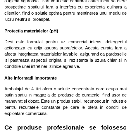
o igiena riguroasa. Parfumul este echilibrat astfel incat sa ofere 
prospetime spatiului fara a interfera cu experienta culinara a 
clientilor, fiind o solutie optima pentru mentinerea unui mediu de 
lucru neutru si proaspat.
Protectia materialelor (pH)
Desi este formulat pentru uz comercial intens, detergentul 
actioneaza cu grija asupra suprafetelor. Acesta curata fara a 
afecta integritatea materialelor lavabile, asigurand ca pardoselile 
isi pastreaza aspectul original si rezistenta la uzura chiar si in 
conditiile unei intretineri zilnice agresive.
Alte informatii importante
Ambalajul de 4 litri ofera o solutie concentrata care ocupa mai 
putin spatiu in magazia de produse de curatenie, fiind usor de 
manevrat si dozat. Este un produs stabil, recunoscut in industrie 
pentru rezultatele constante pe care le ofera in conditii de 
exploatare comerciala.
Ce produse profesionale se folosesc 