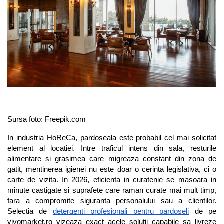
Alte bauturi alcoolice
Hartie igienica
Servetele umede antibacteriene
Chipsuri & Snacksuri
Sosuri si dressinguri
pentru maini
Bauturi Non-Alcoolice
Dezinfectant toaleta
Siropuri si toppinguri
Lotiuni si creme de corp
Bauturi carbogazoase
Detartrant toaleta
Condimente
Tratamente ingrijire corp
Bauturi necarbogazoase
Solutii suprafete baie
Faina, orez & alte alimente de baza
Deodorante si antiperspirante
Bauturi energizante
Odorizant toaleta
Paste fainoase si cereale
Ceara, benzi si creme depilatoare
Apa
Absorbant umiditate
Ulei, otet
Plasturi
Siropuri
Solutii desfundat tevi
Cafea si ceai
Sapun dezinfectant
Perii wc
Gem, miere si alte creme
Ingrijire par
Produse curatare bucatarie
tartinabile
Sursa foto: Freepik.com
Sampon de par
Detergent vase
Dulciuri
Balsam de par
Solutii suprafete bucatarie
In industria HoReCa, pardoseala este probabil cel mai solicitat 
Chipsuri & Snaksuri
Tratamente si masca de par
element al locatiei. Intre traficul intens din sala, resturile 
Saci menajeri
Conserve
Vopsea de par si oxidant
alimentare si grasimea care migreaza constant din zona de 
Bureti vase si lavete
Bauturi alcoolice
gatit, mentinerea igienei nu este doar o cerinta legislativa, ci o 
Fixativ si spuma de par
Folii si pungi alimentare
carte de vizita. In 2026, eficienta in curatenie se masoara in 
Ceara de par si gel
Prosoape de hartie si servetele
minute castigate si suprafete care raman curate mai mult timp, 
Produse ingrijire barba si mustata
Manusi unica folosinta
fara a compromite siguranta personalului sau a clientilor. 
Igiena intima
Selectia de 
detergenti profesionali pentru pardoseli
 de pe 
Vesela unica folosinta
vivomarket.ro vizeaza exact acele solutii capabile sa livreze 