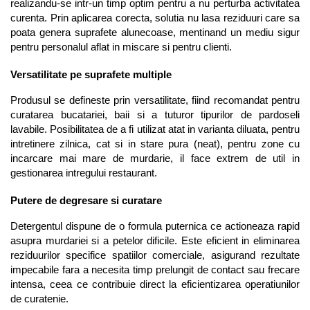
realizandu-se intr-un timp optim pentru a nu perturba activitatea 
curenta. Prin aplicarea corecta, solutia nu lasa reziduuri care sa 
poata genera suprafete alunecoase, mentinand un mediu sigur 
pentru personalul aflat in miscare si pentru clienti.
Versatilitate pe suprafete multiple
Produsul se defineste prin versatilitate, fiind recomandat pentru 
curatarea bucatariei, baii si a tuturor tipurilor de pardoseli 
lavabile. Posibilitatea de a fi utilizat atat in varianta diluata, pentru 
intretinere zilnica, cat si in stare pura (neat), pentru zone cu 
incarcare mai mare de murdarie, il face extrem de util in 
gestionarea intregului restaurant.
Putere de degresare si curatare
Detergentul dispune de o formula puternica ce actioneaza rapid 
asupra murdariei si a petelor dificile. Este eficient in eliminarea 
reziduurilor specifice spatiilor comerciale, asigurand rezultate 
impecabile fara a necesita timp prelungit de contact sau frecare 
intensa, ceea ce contribuie direct la eficientizarea operatiunilor 
de curatenie.