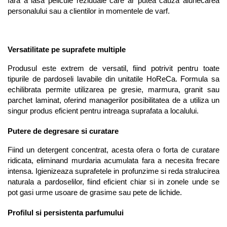
fara a lasa pelicule reziduale care ar putea cauza alunecarea 
personalului sau a clientilor in momentele de varf.
Versatilitate pe suprafete multiple
Produsul este extrem de versatil, fiind potrivit pentru toate 
tipurile de pardoseli lavabile din unitatile HoReCa. Formula sa 
echilibrata permite utilizarea pe gresie, marmura, granit sau 
parchet laminat, oferind managerilor posibilitatea de a utiliza un 
singur produs eficient pentru intreaga suprafata a localului.
Putere de degresare si curatare
Fiind un detergent concentrat, acesta ofera o forta de curatare 
ridicata, eliminand murdaria acumulata fara a necesita frecare 
intensa. Igienizeaza suprafetele in profunzime si reda stralucirea 
naturala a pardoselilor, fiind eficient chiar si in zonele unde se 
pot gasi urme usoare de grasime sau pete de lichide.
Profilul si persistenta parfumului