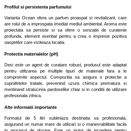
Profilul si persistenta parfumului
Varianta Ocean ofera un parfum proaspat si revitalizant, care 
are rolul de a improspata imediat mediul ambiental. Aroma este 
proiectata sa persiste si sa ofere o senzatie de curatenie 
profunda, element esential pentru a crea o impresie pozitiva 
oaspetilor care viziteaza locatia.
Protectia materialelor (pH)
Desi este un agent de curatare robust, produsul este adaptat 
pentru utilizarea pe multiple tipuri de materiale fara a le 
compromite aspectul. Compozitia sa asigura o protectie a 
suprafetelor tratate, prevenind uzura chimica prematura si 
mentinand stralucirea pardoselilor chiar si in conditii de utilizare 
profesionala zilnica.
Alte informatii importante
Formatul de 5 litri subliniaza destinatia sa profesionala, 
asigurand un numar mare de utilizari si o manevrabilitate facila 
in procesul de dozare. Este un ajutor de incredere pentru 