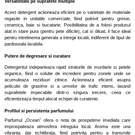
Versatilitate pe suprafete multiple
Acest detergent actioneaza eficient pe o varietate de materiale 
regasite in unitatile comerciale, fiind potrivit pentru gresie, 
ceramica, baie si bucatarie. Posibilitatea de a folosi produsul 
atat in stare pura (pentru pete dificile), cat si diluat, il face ideal 
pentru intretinerea generala a intregii locatii, indiferent de tipul de 
pardoseala lavabila.
Putere de degresare si curatare
Detergentul indeparteaza rapid straturile de murdarie si petele 
organice, fiind o solutie de incredere pentru zonele unde se 
acumuleaza reziduuri zilnice. Actioneaza eficient asupra 
peliculei de grasime si a urmelor de trafic intens, lasand 
suprafetele impecabile dintr-o singura trecere, ceea ce 
eficientizeaza timpul alocat echipei de curatenie.
Profilul si persistenta parfumului
Parfumul „Ocean" ofera o nota de prospetime imediata care 
improspateaza atmosfera intregului local. Aroma este una 
vibranta, dar echilibrata, fiind potrivita pentru a transmite 