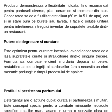
Produsul demonstreaza o flexibilitate ridicata, fiind recomandat 
pentru pardoseli diverse, placi ceramice si elemente din baie. 
Capacitatea sa de a fi utilizat atat diluat (60 ml la 5 L de apa), cat 
si in stare pura pe burete sau laveta, il face o solutie unitara 
pentru intretinerea intregului inventar de suprafete lavabile dintr-
un restaurant.
Putere de degresare si curatare
Este optimizat pentru curatare intensiva, avand capacitatea de a 
lasa suprafetele curate si stralucitoare dintr-o singura trecere. 
Formula sa combate eficient murdaria depusa si petele, 
restabilind aspectul ingrijit al pardoselilor fara a necesita un efort 
mecanic prelungit in timpul procesului de spalare.
Profilul si persistenta parfumului
Detergentul are o actiune dubla: curata si parfumeaza simultan. 
Este conceput special pentru a combate mirosurile neplacute 
specifice spatiilor mari, lasand in urma o senzatie clara de 