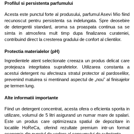
Profilul si persistenta parfumului
Acesta este punctul forte al produsului, parfumul Asevi Mio fiind 
recunoscut pentru persistenta sa indelungata. Spre deosebire 
de detergentii standard, aroma sa proaspata continua sa se 
simta in atmosfera mult timp dupa finalizarea curateniei, 
contribuind direct la cresterea gradului de confort al clientilor.
Protectia materialelor (pH)
Ingredientele atent selectionate creeaza un produs delicat care 
protejeaza integritatea suprafetelor. Utilizarea constanta a 
acestui detergent nu afecteaza stratul protector al pardoselilor, 
prevenind matuirea si mentinand aspectul de „nou" al finisajelor 
pe termen lung.
Alte informatii importante
Fiind un detergent concentrat, acesta ofera o eficienta sporita in 
utilizare, volumul de 5 litri asigurand un numar mare de spalari. 
Este un produs care optimizeaza spatiul de depozitare in 
locatiile HoReCa, oferind rezultate premium intr-un format 
economic din punctul de vedere al consumului de substanta.