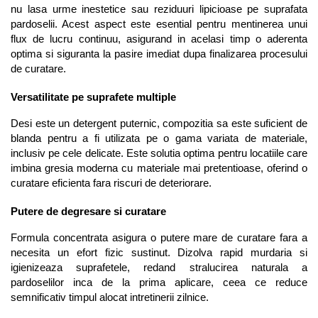
nu lasa urme inestetice sau reziduuri lipicioase pe suprafata 
pardoselii. Acest aspect este esential pentru mentinerea unui 
flux de lucru continuu, asigurand in acelasi timp o aderenta 
optima si siguranta la pasire imediat dupa finalizarea procesului 
de curatare.
Versatilitate pe suprafete multiple
Desi este un detergent puternic, compozitia sa este suficient de 
blanda pentru a fi utilizata pe o gama variata de materiale, 
inclusiv pe cele delicate. Este solutia optima pentru locatiile care 
imbina gresia moderna cu materiale mai pretentioase, oferind o 
curatare eficienta fara riscuri de deteriorare.
Putere de degresare si curatare
Formula concentrata asigura o putere mare de curatare fara a 
necesita un efort fizic sustinut. Dizolva rapid murdaria si 
igienizeaza suprafetele, redand stralucirea naturala a 
pardoselilor inca de la prima aplicare, ceea ce reduce 
semnificativ timpul alocat intretinerii zilnice.