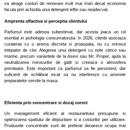
va atrage costuri de renovare mult mai mari decat economia 
facuta prin achizitia unui detergent ieftin sau neadecvat.
Amprenta olfactiva si perceptia clientului
Parfumul este adesea subestimat, dar acesta joaca un rol 
esential in psihologia consumatorului. In 2026, clientii asociaza 
curatenia cu o aroma discreta si proaspata, nu cu mirosul 
intepator de clor. Alegerea unui detergent cu note citrice sau 
marine, precum variantele de la Asevi sau Mr. Proper, ajuta la 
neutralizarea mirosurilor de gatit si creeaza o atmosfera 
primitoare. Este important ca parfumul sa fie persistent, dar 
suficient de echilibrat incat sa nu interfereze cu aromele 
preparatelor servite la masa.
Eficienta prin concentrare si dozaj corect
Un management eficient al restaurantului presupune si 
optimizarea spatiului de depozitare si a costurilor per utilizare. 
Produsele concentrate sunt de preferat deoarece ocupa mai 