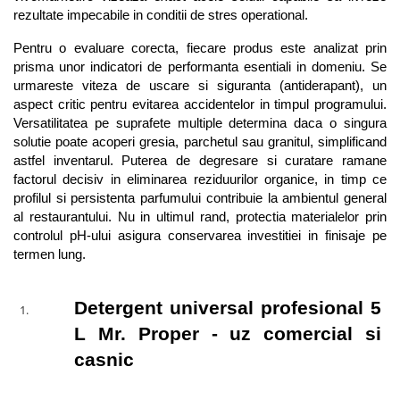
Geluri si deodorante igiena intima
Maturi, mopuri si galeti
rezultate impecabile in conditii de stres operational.
Tampoane si absorbante
Accesorii maturi, mopuri & galeti
Pentru o evaluare corecta, fiecare produs este analizat prin 
Scutece adulti
Produse curatare casa si exterior
prisma unor indicatori de performanta esentiali in domeniu. Se 
Solare
Detergenti universali
urmareste viteza de uscare si siguranta (antiderapant), un 
Produse autobronzante
Solutii dezinfectante
aspect critic pentru evitarea accidentelor in timpul programului. 
Versatilitatea pe suprafete multiple determina daca o singura 
Produse cu protectie solara
Servetele umede antibacteriene
solutie poate acoperi gresia, parchetul sau granitul, simplificand 
suprafete
Igiena dentara
astfel inventarul. Puterea de degresare si curatare ramane 
Solutie curatat mobila
Pasta de dinti
factorul decisiv in eliminarea reziduurilor organice, in timp ce 
Solutie curatat podele
profilul si persistenta parfumului contribuie la ambientul general 
Produse manichiura & pedichiura
Solutie curatat geamuri
al restaurantului. Nu in ultimul rand, protectia materialelor prin 
Oja
controlul pH-ului asigura conservarea investitiei in finisaje pe 
Stergatoare geam
Dizolvante si tratamente pentru
termen lung.
Solutie curatat covoare
unghii
Insecticide & capcane
Machiaj
Detergent universal profesional 5 
Produse ingrijire incaltaminte si
Luciu si balsam de buze
accesorii
L Mr. Proper - uz comercial si 
Produse dezinfectante
Masini curatat pardoseli
casnic
Alcool sanitar
Odorizant camera
Consumabile sanitare
Organizare si depozitare