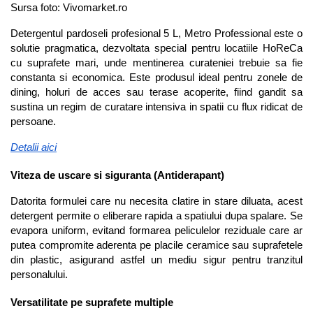
Sursa foto: Vivomarket.ro
Detergentul pardoseli profesional 5 L, Metro Professional este o 
solutie pragmatica, dezvoltata special pentru locatiile HoReCa 
cu suprafete mari, unde mentinerea curateniei trebuie sa fie 
constanta si economica. Este produsul ideal pentru zonele de 
dining, holuri de acces sau terase acoperite, fiind gandit sa 
sustina un regim de curatare intensiva in spatii cu flux ridicat de 
persoane.
Detalii aici
Viteza de uscare si siguranta (Antiderapant)
Datorita formulei care nu necesita clatire in stare diluata, acest 
detergent permite o eliberare rapida a spatiului dupa spalare. Se 
evapora uniform, evitand formarea peliculelor reziduale care ar 
putea compromite aderenta pe placile ceramice sau suprafetele 
din plastic, asigurand astfel un mediu sigur pentru tranzitul 
personalului.
Versatilitate pe suprafete multiple