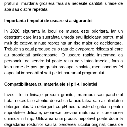
praful si murdaria grosiera fara sa necesite cantitati uriase de 
apa sau clatire repetata.
Importanta timpului de uscare si a sigurantei
In 2026, siguranta la locul de munca este prioritara, iar un 
detergent care lasa suprafata umeda sau lipicioasa pentru mai 
mult de cateva minute reprezinta un risc major de accidentare. 
Trebuie sa cauti produse cu o rata de evaporare ridicata si care 
au proprietati antiderapante. O uscare rapida inseamna ca 
personalul de servire isi poate relua activitatea imediat, fara a 
lasa urme de pasi pe gresia proaspat spalata, mentinand astfel 
aspectul impecabil al salii pe tot parcursul programului.
Compatibilitatea cu materialele si pH-ul solutiei
Investitiile in finisaje precum granitul, marmura sau parchetul 
tratat necesita o atentie deosebita la aciditatea sau alcalinitatea 
detergentului. Un detergent cu pH neutru este obligatoriu pentru 
suprafetele delicate, deoarece previne matuirea si coroziunea 
chimica in timp. Utilizarea unui produs nepotrivit poate duce la 
degradarea rosturilor sau la pierderea luciului original, ceea ce 