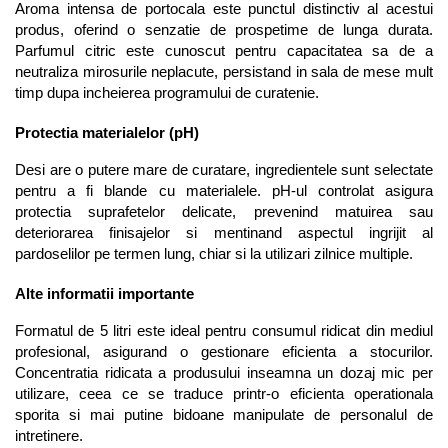
Aroma intensa de portocala este punctul distinctiv al acestui 
produs, oferind o senzatie de prospetime de lunga durata. 
Parfumul citric este cunoscut pentru capacitatea sa de a 
neutraliza mirosurile neplacute, persistand in sala de mese mult 
timp dupa incheierea programului de curatenie.
Protectia materialelor (pH)
Desi are o putere mare de curatare, ingredientele sunt selectate 
pentru a fi blande cu materialele. pH-ul controlat asigura 
protectia suprafetelor delicate, prevenind matuirea sau 
deteriorarea finisajelor si mentinand aspectul ingrijit al 
pardoselilor pe termen lung, chiar si la utilizari zilnice multiple.
Alte informatii importante
Formatul de 5 litri este ideal pentru consumul ridicat din mediul 
profesional, asigurand o gestionare eficienta a stocurilor. 
Concentratia ridicata a produsului inseamna un dozaj mic per 
utilizare, ceea ce se traduce printr-o eficienta operationala 
sporita si mai putine bidoane manipulate de personalul de 
intretinere.