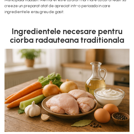
creeze un preparat atat de apreciat intr-o perioada in care
Baterii, acumulatori si
ingredientele erau greu de gasit.
incarcatoare
Ingredientele necesare pentru
ciorba radauteana traditionala