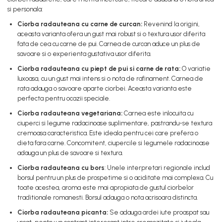
si personala:
Ciorba radauteana cu carne de curcan:
Revenind la origini,
aceasta varianta ofera un gust mai robust si o textura usor diferita
fata de cea cu carne de pui. Carnea de curcan aduce un plus de
savoare si o experienta gustativa usor diferita.
Ciorba radauteana cu piept de pui
si carne de rata:
O variatie
luxoasa, cu un gust mai intens si o nota de rafinament. Carnea de
rata adauga o savoare aparte ciorbei. Aceasta varianta este
perfecta pentru ocazii speciale.
Ciorba radauteana
vegetariana:
Carnea este inlocuita cu
ciuperci si legume radacinoase suplimentare, pastrandu-se textura
cremoasa caracteristica. Este ideala pentru cei care prefera o
dieta fara carne. Concomitent, ciupercile si legumele radacinoase
adauga un plus de savoare si textura.
Ciorba radauteana cu bors
: Unele interpretari regionale includ
borsul pentru un plus de prospetime si o aciditate mai complexa. Cu
toate acestea, aroma este mai apropiata de gustul ciorbelor
traditionale romanesti. Borsul adauga o nota acrisoara distincta.
Ciorba radauteana picanta:
Se adauga ardei iute proaspat sau