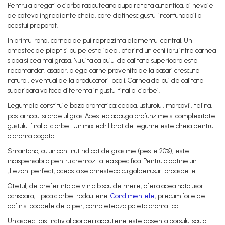
Pentru a pregati o ciorba radauteana dupa reteta autentica, ai nevoie
de cateva ingrediente cheie, care definesc gustul inconfundabil al
acestui preparat.
In primul rand, carnea de pui reprezinta elementul central. Un
amestec de piept si pulpe este ideal, oferind un echilibru intre carnea
slaba si cea mai grasa. Nu uita ca puiul de calitate superioara este
recomandat, asadar, alege carne provenita de la pasari crescute
natural, eventual de la producatori locali. Carnea de pui de calitate
superioara va face diferenta in gustul final al ciorbei.
Legumele constituie baza aromatica: ceapa, usturoiul, morcovii, telina,
pastarnacul si ardeiul gras. Acestea adauga profunzime si complexitate
gustului final al ciorbei. Un mix echilibrat de legume este cheia pentru
o aroma bogata.
Smantana, cu un continut ridicat de grasime (peste 20%), este
indispensabila pentru cremozitatea specifica. Pentru a obtine un
„liezon" perfect, aceasta se amesteca cu galbenusuri proaspete.
Otetul, de preferinta de vin alb sau de mere, ofera acea nota usor
acrisoara, tipica ciorbei radautene.
Condimentele
, precum foile de
dafin si boabele de piper, completeaza paleta aromatica.
Un aspect distinctiv al ciorbei radautene este absenta borsului sau a