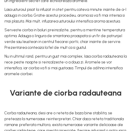
un ingredient secret care echilibreaza aromele.
Lasa usturoiul pisat la infuzat in otet pentru cateva minute inainte de a-l
adauga in ciorba. Gratie acestui procedeu, aroma sa va fi mai intensa si
mai placuta. Mai mult, infuzarea usturoiului intensifica aroma acestuia.
Serveste ciorba in boluri preincalzite, pentru a mentine temperatura
optima. Adauga o lingura de smantana proaspata si un fir de patrunjel
verde sau leustean in centrul fiecarei portii, chiar inainte de servire.
Prezentarea conteaza la fel de mult ca si gustul.
Nu in ultimul rand, pentru un gust mai complex, lasa ciorba radauteana la
rece peste noapte si reincalzeste-o a doua zi. Aromele se vor
intensifica, iar ciorba va fi si mai gustoasa. Timpul de odihna intensifica
aromele ciorbei.
Variante de ciorba radauteana
Ciorba radauteana, desi are o reteta de baza bine stabilita, se
preteaza la numeroase reinterpretari. Chiar daca reteta traditionala
ramane preferata multora, exista numeroase variante delicioase ale
ciorbei radautene, care merita incercate, fiecare aducand o nota unica