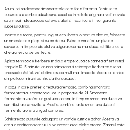
Acum, hai sa descoperim secretele care fac diferenta! Pentru a te
bucura de o ciorba radauteana, exact ca in reteta originala, va fi nevoie
sa urmezi indeaproape cateva sfaturi si trucuri care iti vor garanta
succesul culinar.
Inainte de toate, pentru un gust echilibrat si o textura placuta, foloseste
un amestec de piept si pulpa de pui. Pulpele vor oferi un plus de
savoare, in timp ce pieptul va asigura o carne mai slaba. Echilibrul este
cheia unei ciorbe perfecte.
Aplica tehnica de fierbere in doua etape: dupa ce carnea a fiert initial
timp de 10-15 minute, arunca prima apa si reincepe fierberea cu apa
proaspata. Astfel, vei obtine o supa mult mai limpede. Aceasta tehnica
simpla face minuni pentru claritatea supei.
In cazul in care preferi o textura cremoasa, combina smantana
fermentata cu smantana dulce in proportie de 2:1. Smantana
fermentata va oferi un gust usor acrisor, in timp ce smantana dulce va
contribui la cremozitate. Practic, combinatia de smantana dulce si
fermentata ofera un gust complex.
Echilibreaza gusturile adaugand un varf de cutit de zahar. Acesta va
atenua aciditatea otetului si va accentua celelalte arome. Zaharul este