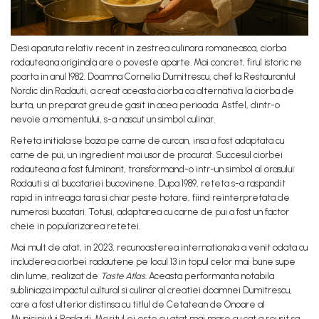
Oja
Solutie curatat geamuri
Dizolvante si tratamente pentru
Stergatoare geam
unghii
Desi aparuta relativ recent in zestrea culinara romaneasca, ciorba
Solutie curatat covoare
radauteana originala are o poveste aparte. Mai concret, firul istoric ne
Machiaj
poarta in anul 1982. Doamna Cornelia Dumitrescu, chef la Restaurantul
Insecticide & capcane
Nordic din Radauti, a creat aceasta ciorba ca alternativa la ciorba de
Luciu si balsam de buze
Produse ingrijire incaltaminte si
burta, un preparat greu de gasit in acea perioada. Astfel, dintr-o
Produse dezinfectante
accesorii
nevoie a momentului, s-a nascut un simbol culinar.
Alcool sanitar
Masini curatat pardoseli
Reteta initiala se baza pe carne de curcan, insa a fost adaptata cu
carne de pui, un ingredient mai usor de procurat. Succesul ciorbei
Consumabile sanitare
Odorizant camera
radauteana a fost fulminant, transformand-o intr-un simbol al orasului
Uniforme medicale de unica folosinta
Radauti si al bucatariei bucovinene. Dupa 1989, reteta s-a raspandit
Organizare si depozitare
rapid in intreaga tara si chiar peste hotare, fiind reinterpretata de
Cutii depozitare
numerosi bucatari. Totusi, adaptarea cu carne de pui a fost un factor
cheie in popularizarea retetei.
Umerase pentru haine si suporturi
Mai mult de atat, in 2023, recunoasterea internationala a venit odata cu
Organizatoare imbracaminte si
includerea ciorbei radautene pe locul 13 in topul celor mai bune supe
incaltaminte
din lume, realizat de
Taste Atlas
. Aceasta performanta notabila
Cosuri de gunoi
subliniaza impactul cultural si culinar al creatiei doamnei Dumitrescu,
care a fost ulterior distinsa cu titlul de Cetatean de Onoare al
Carucioare pentru cumparaturi
Municipiului Radauti. Meritul ei este cu atat mai mare cu cat a reusit sa