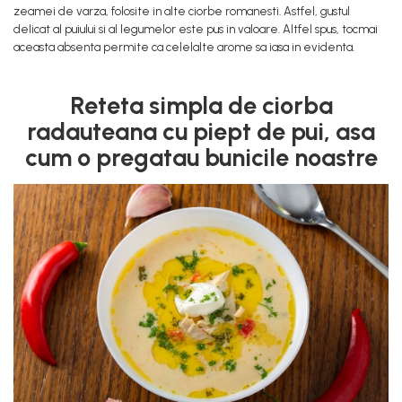
zeamei de varza, folosite in alte ciorbe romanesti. Astfel, gustul
delicat al puiului si al legumelor este pus in valoare. Altfel spus, tocmai
aceasta absenta permite ca celelalte arome sa iasa in evidenta.
Reteta simpla de ciorba
radauteana cu piept de pui, asa
cum o pregatau bunicile noastre