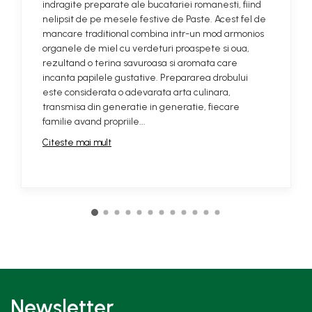
indragite preparate ale bucatariei romanesti, fiind
nelipsit de pe mesele festive de Paste. Acest fel de
mancare traditional combina intr-un mod armonios
organele de miel cu verdeturi proaspete si oua,
rezultand o terina savuroasa si aromata care
incanta papilele gustative. Prepararea drobului
este considerata o adevarata arta culinara,
transmisa din generatie in generatie, fiecare
familie avand propriile...
Citeste mai mult
Newsletter