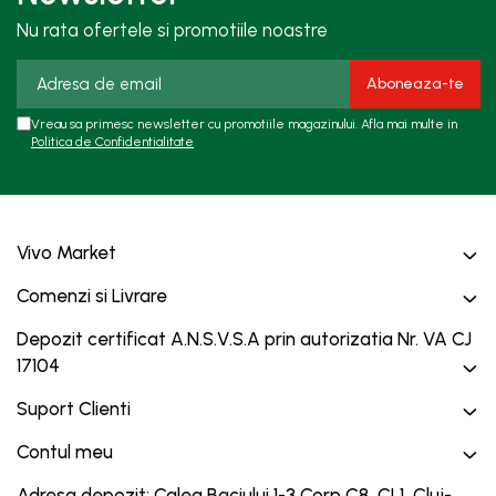
Nu rata ofertele si promotiile noastre
Vreau sa primesc newsletter cu promotiile magazinului. Afla mai multe in
Politica de Confidentialitate
Vivo Market
Comenzi si Livrare
Depozit certificat A.N.S.V.S.A prin autorizatia Nr. VA CJ
17104
Suport Clienti
Contul meu
Adresa depozit: Calea Baciului 1-3 Corp C8, CL1, Cluj-