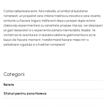
Ciorba radauteana este, fara indoiala, un simbol al bucatariei
romanesti, un preparat care imbina traditia cu inovatia si care incanta
simturile cu fiecare lingura. Indiferent daca o prepari dupa reteta
clasica sau experimentezi cu variantele propuse mai sus, vei descoperi
un gust desavarsit si o experienta culinara memorabila. Asadar, te
invitam sa te aventurezi in aceasta calatorie gastronomica si sa te
bucuri de fiecare moment, transformand fiecare masa intr-o
sarbatoare a gustului si a traditiei romanesti!
Categorii
Retete
Sfaturi pentru zona Horeca