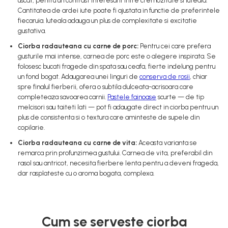
uscat, pentru un contrast interesant intre cremozitate si iuteala.
Cantitatea de ardei iute poate fi ajustata in functie de preferintele
fiecaruia. Iuteala adauga un plus de complexitate si excitatie
gustativa.
Ciorba radauteana cu carne de porc:
Pentru cei care prefera
gusturile mai intense, carnea de porc este o alegere inspirata. Se
folosesc bucati fragede din spata sau ceafa, fierte indelung pentru
un fond bogat. Adaugarea unei linguri de
conserva de rosii
, chiar
spre finalul fierberii, ofera o subtila dulceata-acrisoara care
completeaza savoarea carnii.
Pastele fainoase
scurte — de tip
melcisori sau taiteti lati — pot fi adaugate direct in ciorba pentru un
plus de consistenta si o textura care aminteste de supele din
copilarie.
Ciorba radauteana cu carne de vita:
Aceasta varianta se
remarca prin profunzimea gustului. Carnea de vita, preferabil din
rasol sau antricot, necesita fierbere lenta pentru a deveni frageda,
dar rasplateste cu o aroma bogata, complexa.
Cum se serveste ciorba