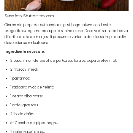
Sursa foto: Shutterstock.com
Ciorba din piept de pui capata un gust bogat atunci cand este
pregatita cu legume proaspete si bine alese. Daca vrei sa incerci ceva
diferit, reteta de mai jos iti propune o varianta delicioasa inspirata din
clasica ciorba radauteana.
Ingrediente necesare:
2 bucati mari de piept de pui (cu sau fara os, dupa preferinta);
2 morcovi medii;
1 pastarnac;
1 radacina mica de telina;
1 ceapa alba mare;
1 ardei gras rosu;
2 foi de dafin;
6–7 boabe de piper negru;
2 galbenusuri de ou;