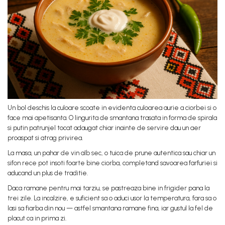
Un bol deschis la culoare scoate in evidenta culoarea aurie a ciorbei si o
face mai apetisanta. O lingurita de smantana trasata in forma de spirala
si putin patrunjel tocat adaugat chiar inainte de servire dau un aer
proaspat si atrag privirea.
La masa, un pahar de vin alb sec, o tuica de prune autentica sau chiar un
sifon rece pot insoti foarte bine ciorba, completand savoarea farfuriei si
aducand un plus de traditie.
Daca ramane pentru mai tarziu, se pastreaza bine in frigider pana la
trei zile. La incalzire, e suficient sa o aduci usor la temperatura, fara sa o
lasi sa fiarba din nou — astfel smantana ramane fina, iar gustul la fel de
placut ca in prima zi.