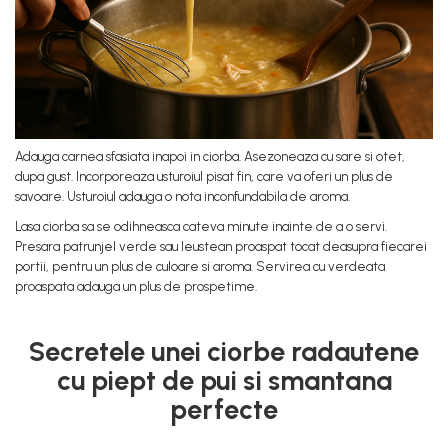
Adauga carnea sfasiata inapoi in ciorba. Asezoneaza cu sare si otet,
dupa gust. Incorporeaza usturoiul pisat fin, care va oferi un plus de
savoare. Usturoiul adauga o nota inconfundabila de aroma.
Lasa ciorba sa se odihneasca cateva minute inainte de a o servi.
Presara patrunjel verde sau leustean proaspat tocat deasupra fiecarei
portii, pentru un plus de culoare si aroma. Servirea cu verdeata
proaspata adauga un plus de prospetime.
Secretele unei ciorbe radautene
cu piept de pui si smantana
perfecte