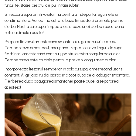
furculite, sfasie pieptul de pui in fasii subtiri.
Strecoara supa printr-o sita fina pentru a indeparta legumele si
condimentele. Vei obtine astfel o baza limpede si aromata pentru
ciorba. Nu uita ca o supa limpede este baza unei ciorbe radauteana
reteta simpla reusite!
Prepara liezonul amestecand smantana cu galbenusurile de ou.
Tempereaza amestecul, adaugand treptat cateva linguri de supa
fierbinte, amestecand continuu, pentru a evita coagularea oualor.
Temperarea este cruciala pentru a preveni coagularea oualor.
Incorporeaza liezonul temperat in oala cu supa, amestecand usor si
constant. Ai grija sa nu dai ciorba in clocot dupa ce ai adaugat smantana.
Fierberea dupa adaugarea smantanei poate duce la separarea
acesteia!