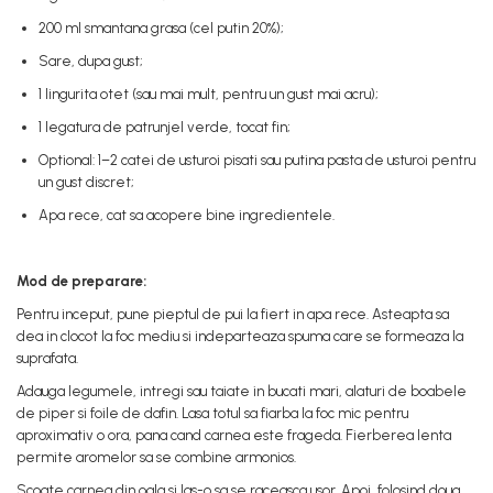
200 ml smantana grasa (cel putin 20%);
Sare, dupa gust;
1 lingurita otet (sau mai mult, pentru un gust mai acru);
1 legatura de patrunjel verde, tocat fin;
Optional: 1–2 catei de usturoi pisati sau putina pasta de usturoi pentru
un gust discret;
Apa rece, cat sa acopere bine ingredientele.
Mod de preparare:
Pentru inceput, pune pieptul de pui la fiert in apa rece. Asteapta sa
dea in clocot la foc mediu si indeparteaza spuma care se formeaza la
suprafata.
Adauga legumele, intregi sau taiate in bucati mari, alaturi de boabele
de piper si foile de dafin. Lasa totul sa fiarba la foc mic pentru
aproximativ o ora, pana cand carnea este frageda. Fierberea lenta
permite aromelor sa se combine armonios.
Scoate carnea din oala si las-o sa se raceasca usor. Apoi, folosind doua