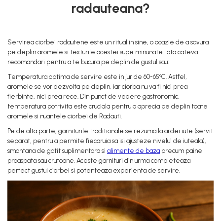
radauteana?
Servirea ciorbei radautene este un ritual in sine, o ocazie de a savura
pe deplin aromele si texturile acestei supe minunate. Iata cateva
recomandari pentru a te bucura pe deplin de gustul sau:
Temperatura optima de servire este in jur de 60-65°C. Astfel,
aromele se vor dezvolta pe deplin, iar ciorba nu va fi nici prea
fierbinte, nici prea rece. Din punct de vedere gastronomic,
temperatura potrivita este cruciala pentru a aprecia pe deplin toate
aromele si nuantele ciorbei de Radauti.
Pe de alta parte, garniturile traditionale se rezuma la ardei iute (servit
separat, pentru a permite fiecaruia sa isi ajusteze nivelul de iuteala),
smantana de gatit suplimentara si
alimente de baza
precum paine
proaspata sau crutoane. Aceste garnituri din urma completeaza
perfect gustul ciorbei si potenteaza experienta de servire.