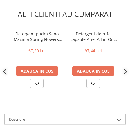
Uniforme medicale de unica
Cutii depozitare
folosinta
ALTI CLIENTI AU CUMPARAT
Umerase pentru haine si suporturi
Organizatoare imbracaminte si
incaltaminte
Detergent pudra Sano
Detergent de rufe
De
Cosuri de gunoi
Maxima Spring Flowers,
capsule Ariel All in One
D
Carucioare pentru cumparaturi
40 spalari, 4 kg
PODS Mountain Spring,
I
65 spalari
Baterii, acumulatori si
67,20 Lei
97,44 Lei
incarcatoare
ADAUGA IN COS
ADAUGA IN COS
Descriere